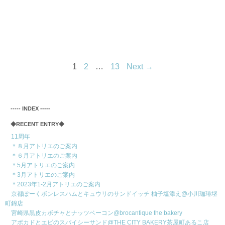
1
2
…
13
Next →
‐‐‐‐‐ INDEX ‐‐‐‐‐
◆RECENT ENTRY◆
11周年
＊８月アトリエのご案内
＊６月アトリエのご案内
＊5月アトリエのご案内
＊3月アトリエのご案内
＊2023年1-2月アトリエのご案内
京都ぽーくボンレスハムとキュウリのサンドイッチ 柚子塩添え@小川珈琲堺
町錦店
宮崎県黒皮カボチャとナッツベーコン@brocantique the bakery
アボカドとエビのスパイシーサンド@THE CITY BAKERY茶屋町あるこ店