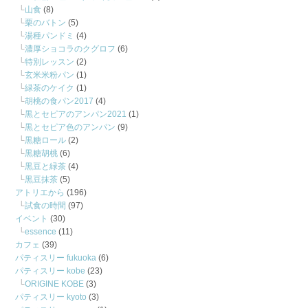
山食
(8)
栗のバトン
(5)
湯種パンドミ
(4)
濃厚ショコラのクグロフ
(6)
特別レッスン
(2)
玄米米粉パン
(1)
緑茶のケイク
(1)
胡桃の食パン2017
(4)
黒とセピアのアンパン2021
(1)
黒とセピア色のアンパン
(9)
黒糖ロール
(2)
黒糖胡桃
(6)
黒豆と緑茶
(4)
黒豆抹茶
(5)
アトリエから
(196)
試食の時間
(97)
イベント
(30)
essence
(11)
カフェ
(39)
パティスリー fukuoka
(6)
パティスリー kobe
(23)
ORIGINE KOBE
(3)
パティスリー kyoto
(3)