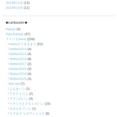
2014年11月
(13)
2014年10月
(11)
◆CATEGORY◆
Hawaii
(5)
Pain Kitchen
(37)
アトリエmenu
(258)
menuができるまで
(52)
Stollen2014
(4)
Stollen2015
(4)
Stollen2016
(8)
Stollen2017
(3)
Stollen2018
(3)
Stollen2019
(4)
Stollen2020
(3)
thé vert
(7)
よもぎパン
(1)
アナナトココ
(2)
アマニのパン
(4)
イチジクとクルミのパン
(10)
カネルオブッレ
(1)
クグロフ トロワショコラ
(9)