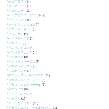
クグロフサレ
(4)
クッキーパン
(1)
クルミロール
(1)
ココアのスイートブール
(2)
コンプレノワ
(5)
スペシアルショコラ
(4)
デニッシュ食パン
(5)
ノワレザン
(4)
ハードトースト
(5)
パン オ テ
(3)
パンオシトロン
(4)
パンオトロピック
(6)
パンオノア
(9)
パンオフロマージュ
(7)
パンオレオミエル
(9)
フォカッチャ
(1)
フランボワーズのクグロフ
(11)
ブリオッシュオランジュ
(5)
ブリオッシュナンテール
(5)
マロンノワ
(9)
マンゴーのパン
(8)
マーブル
(17)
リッチなパンドミ
(10)
全粒粉の塩パン／ライ麦の塩パン
(1)