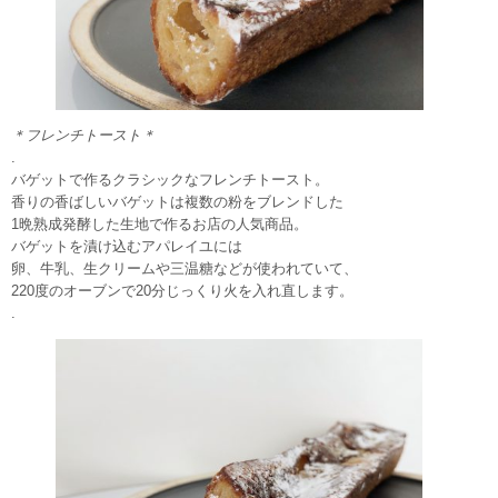
＊フレンチトースト＊
.
バゲットで作るクラシックなフレンチトースト。
香りの香ばしいバゲットは複数の粉をブレンドした
1晩熟成発酵した生地で作るお店の人気商品。
バゲットを漬け込むアパレイユには
卵、牛乳、生クリームや三温糖などが使われていて、
220度のオーブンで20分じっくり火を入れ直します。
.