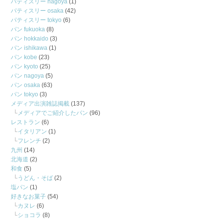
パティスリー nagoya
(1)
パティスリー osaka
(42)
パティスリー tokyo
(6)
パン fukuoka
(8)
パン hokkaido
(3)
パン ishikawa
(1)
パン kobe
(23)
パン kyoto
(25)
パン nagoya
(5)
パン osaka
(63)
パン tokyo
(3)
メディア出演雑誌掲載
(137)
メディアでご紹介したパン
(96)
レストラン
(6)
イタリアン
(1)
フレンチ
(2)
九州
(14)
北海道
(2)
和食
(5)
うどん・そば
(2)
塩パン
(1)
好きなお菓子
(54)
カヌレ
(6)
ショコラ
(8)