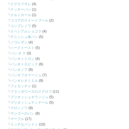
クグロフサレ
(4)
クッキーパン
(1)
クルミロール
(1)
ココアのスイートブール
(2)
コンプレノワ
(5)
スペシアルショコラ
(4)
デニッシュ食パン
(5)
ノワレザン
(4)
ハードトースト
(5)
パン オ テ
(3)
パンオシトロン
(4)
パンオトロピック
(6)
パンオノア
(9)
パンオフロマージュ
(7)
パンオレオミエル
(9)
フォカッチャ
(1)
フランボワーズのクグロフ
(11)
ブリオッシュオランジュ
(5)
ブリオッシュナンテール
(5)
マロンノワ
(9)
マンゴーのパン
(8)
マーブル
(17)
リッチなパンドミ
(10)