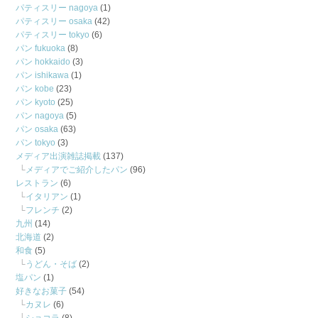
パティスリー nagoya
(1)
パティスリー osaka
(42)
パティスリー tokyo
(6)
パン fukuoka
(8)
パン hokkaido
(3)
パン ishikawa
(1)
パン kobe
(23)
パン kyoto
(25)
パン nagoya
(5)
パン osaka
(63)
パン tokyo
(3)
メディア出演雑誌掲載
(137)
メディアでご紹介したパン
(96)
レストラン
(6)
イタリアン
(1)
フレンチ
(2)
九州
(14)
北海道
(2)
和食
(5)
うどん・そば
(2)
塩パン
(1)
好きなお菓子
(54)
カヌレ
(6)