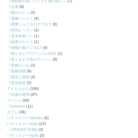
全粒粉の塩パン／ライ麦の塩パン
(1)
山食
(8)
栗のバトン
(5)
湯種パンドミ
(4)
濃厚ショコラのクグロフ
(6)
特別レッスン
(2)
玄米米粉パン
(1)
緑茶のケイク
(1)
胡桃の食パン2017
(4)
黒とセピアのアンパン2021
(1)
黒とセピア色のアンパン
(9)
黒糖ロール
(2)
黒糖胡桃
(6)
黒豆と緑茶
(4)
黒豆抹茶
(5)
アトリエから
(196)
試食の時間
(97)
イベント
(30)
essence
(11)
カフェ
(39)
パティスリー fukuoka
(6)
パティスリー kobe
(23)
ORIGINE KOBE
(3)
パティスリー kyoto
(3)