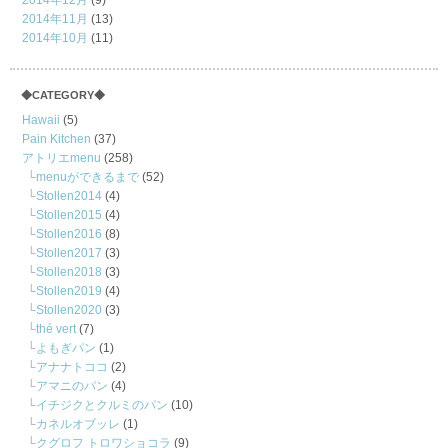
2014年12月
(9)
2014年11月
(13)
2014年10月
(11)
◆CATEGORY◆
Hawaii
(5)
Pain Kitchen
(37)
アトリエmenu
(258)
menuができるまで
(52)
Stollen2014
(4)
Stollen2015
(4)
Stollen2016
(8)
Stollen2017
(3)
Stollen2018
(3)
Stollen2019
(4)
Stollen2020
(3)
thé vert
(7)
よもぎパン
(1)
アナナトココ
(2)
アマニのパン
(4)
イチジクとクルミのパン
(10)
カネルオブッレ
(1)
クグロフ トロワショコラ
(9)