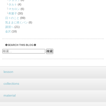
ショコラ
(8)
タルト
(4)
マカロン
(6)
和菓子
(30)
日々のこと
(99)
気ままに焼くパン
(6)
講習へ
(21)
金沢
(18)
◆SEARCH THIS BLOG◆
lesson
collections
material