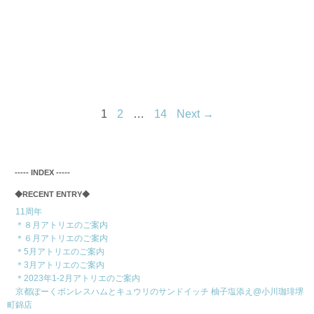
1
2
…
14
Next →
‐‐‐‐‐ INDEX ‐‐‐‐‐
◆RECENT ENTRY◆
11周年
＊８月アトリエのご案内
＊６月アトリエのご案内
＊5月アトリエのご案内
＊3月アトリエのご案内
＊2023年1-2月アトリエのご案内
京都ぽーくボンレスハムとキュウリのサンドイッチ 柚子塩添え@小川珈琲堺
町錦店