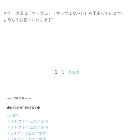
さて、次回は「マーブル」（マーブル食パン）を予定しています。
よろしくお願いいたします！
1
2
Next →
‐‐‐‐‐ INDEX ‐‐‐‐‐
◆RECENT ENTRY◆
11周年
＊８月アトリエのご案内
＊６月アトリエのご案内
＊5月アトリエのご案内
＊3月アトリエのご案内