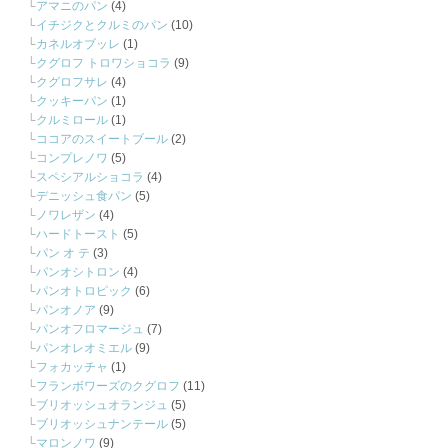
アマニのパン
(4)
イチジクとクルミのパン
(10)
カネルオブッレ
(1)
クグロフ トロワショコラ
(9)
クグロフサレ
(4)
クッキーパン
(1)
クルミロール
(1)
ココアのスイートブール
(2)
コンプレノワ
(5)
スペシアルショコラ
(4)
デニッシュ食パン
(5)
ノワレザン
(4)
ハードトースト
(5)
パン オ テ
(3)
パンオシトロン
(4)
パンオトロピック
(6)
パンオノア
(9)
パンオフロマージュ
(7)
パンオレオミエル
(9)
フォカッチャ
(1)
フランボワーズのクグロフ
(11)
ブリオッシュオランジュ
(5)
ブリオッシュナンテール
(5)
マロンノワ
(9)