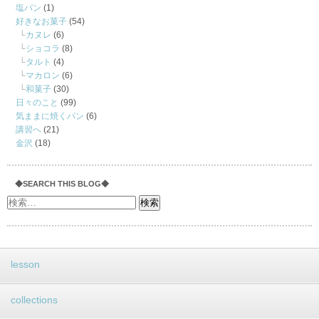
塩パン
(1)
好きなお菓子
(54)
カヌレ
(6)
ショコラ
(8)
タルト
(4)
マカロン
(6)
和菓子
(30)
日々のこと
(99)
気ままに焼くパン
(6)
講習へ
(21)
金沢
(18)
◆SEARCH THIS BLOG◆
lesson
collections