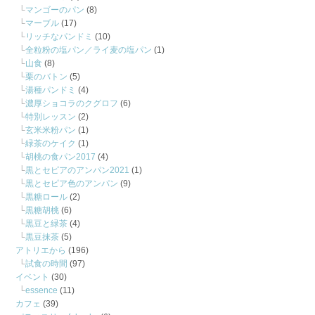
マンゴーのパン
(8)
マーブル
(17)
リッチなパンドミ
(10)
全粒粉の塩パン／ライ麦の塩パン
(1)
山食
(8)
栗のバトン
(5)
湯種パンドミ
(4)
濃厚ショコラのクグロフ
(6)
特別レッスン
(2)
玄米米粉パン
(1)
緑茶のケイク
(1)
胡桃の食パン2017
(4)
黒とセピアのアンパン2021
(1)
黒とセピア色のアンパン
(9)
黒糖ロール
(2)
黒糖胡桃
(6)
黒豆と緑茶
(4)
黒豆抹茶
(5)
アトリエから
(196)
試食の時間
(97)
イベント
(30)
essence
(11)
カフェ
(39)