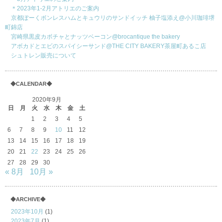
＊2023年1-2月アトリエのご案内
京都ぽーくボンレスハムとキュウリのサンドイッチ 柚子塩添え@小川珈琲堺
町錦店
宮崎県黒皮カボチャとナッツベーコン@brocantique the bakery
アボカドとエビのスパイシーサンド@THE CITY BAKERY茶屋町あるこ店
シュトレン販売について
◆CALENDAR◆
2020年9月
日
月
火
水
木
金
土
1
2
3
4
5
6
7
8
9
10
11
12
13
14
15
16
17
18
19
20
21
22
23
24
25
26
27
28
29
30
« 8月
10月 »
◆ARCHIVE◆
2023年10月
(1)
2023年7月
(1)