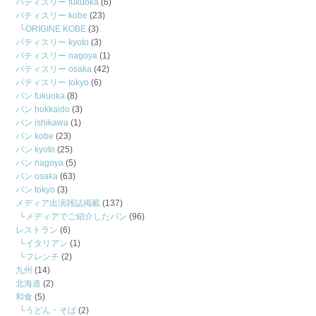
パティスリー fukuoka
(6)
パティスリー kobe
(23)
ORIGINE KOBE
(3)
パティスリー kyoto
(3)
パティスリー nagoya
(1)
パティスリー osaka
(42)
パティスリー tokyo
(6)
パン fukuoka
(8)
パン hokkaido
(3)
パン ishikawa
(1)
パン kobe
(23)
パン kyoto
(25)
パン nagoya
(5)
パン osaka
(63)
パン tokyo
(3)
メディア出演雑誌掲載
(137)
メディアでご紹介したパン
(96)
レストラン
(6)
イタリアン
(1)
フレンチ
(2)
九州
(14)
北海道
(2)
和食
(5)
うどん・そば
(2)