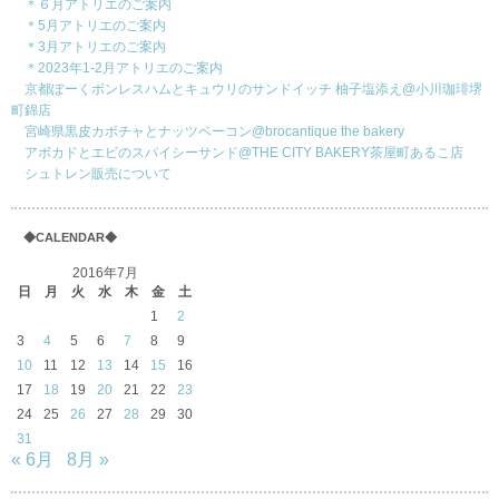
＊６月アトリエのご案内
＊5月アトリエのご案内
＊3月アトリエのご案内
＊2023年1-2月アトリエのご案内
京都ぽーくボンレスハムとキュウリのサンドイッチ 柚子塩添え@小川珈琲堺
町錦店
宮崎県黒皮カボチャとナッツベーコン@brocantique the bakery
アボカドとエビのスパイシーサンド@THE CITY BAKERY茶屋町あるこ店
シュトレン販売について
◆CALENDAR◆
2016年7月
日
月
火
水
木
金
土
1
2
3
4
5
6
7
8
9
10
11
12
13
14
15
16
17
18
19
20
21
22
23
24
25
26
27
28
29
30
31
« 6月
8月 »