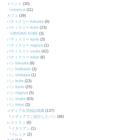
イベント
(30)
essence
(11)
カフェ
(39)
パティスリー fukuoka
(6)
パティスリー kobe
(23)
ORIGINE KOBE
(3)
パティスリー kyoto
(3)
パティスリー nagoya
(1)
パティスリー osaka
(42)
パティスリー tokyo
(6)
パン fukuoka
(8)
パン hokkaido
(3)
パン ishikawa
(1)
パン kobe
(23)
パン kyoto
(25)
パン nagoya
(5)
パン osaka
(63)
パン tokyo
(3)
メディア出演雑誌掲載
(137)
メディアでご紹介したパン
(96)
レストラン
(6)
イタリアン
(1)
フレンチ
(2)