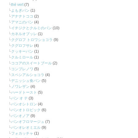
thé vert
(7)
よもぎパン
(1)
アナナトココ
(2)
アマニのパン
(4)
イチジクとクルミのパン
(10)
カネルオブッレ
(1)
クグロフ トロワショコラ
(9)
クグロフサレ
(4)
クッキーパン
(1)
クルミロール
(1)
ココアのスイートブール
(2)
コンプレノワ
(5)
スペシアルショコラ
(4)
デニッシュ食パン
(5)
ノワレザン
(4)
ハードトースト
(5)
パン オ テ
(3)
パンオシトロン
(4)
パンオトロピック
(6)
パンオノア
(9)
パンオフロマージュ
(7)
パンオレオミエル
(9)
フォカッチャ
(1)