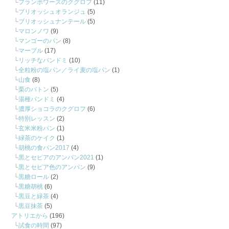
フランボワーズのクグロフ
(11)
ブリオッシュオランジュ
(5)
ブリオッシュナンテール
(5)
マロンノワ
(9)
マンゴーのパン
(8)
マーブル
(17)
リッチなパンドミ
(10)
全粒粉の塩パン／ライ麦の塩パン
(1)
山食
(8)
栗のバトン
(5)
湯種パンドミ
(4)
濃厚ショコラのクグロフ
(6)
特別レッスン
(2)
玄米米粉パン
(1)
緑茶のケイク
(1)
胡桃の食パン2017
(4)
黒とセピアのアンパン2021
(1)
黒とセピア色のアンパン
(9)
黒糖ロール
(2)
黒糖胡桃
(6)
黒豆と緑茶
(4)
黒豆抹茶
(5)
アトリエから
(196)
試食の時間
(97)