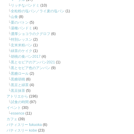
リッチなパンドミ
(10)
全粒粉の塩パン／ライ麦の塩パン
(1)
山食
(8)
栗のバトン
(5)
湯種パンドミ
(4)
濃厚ショコラのクグロフ
(6)
特別レッスン
(2)
玄米米粉パン
(1)
緑茶のケイク
(1)
胡桃の食パン2017
(4)
黒とセピアのアンパン2021
(1)
黒とセピア色のアンパン
(9)
黒糖ロール
(2)
黒糖胡桃
(6)
黒豆と緑茶
(4)
黒豆抹茶
(5)
アトリエから
(196)
試食の時間
(97)
イベント
(30)
essence
(11)
カフェ
(39)
パティスリー fukuoka
(6)
パティスリー kobe
(23)