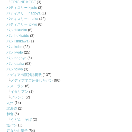
ORIGINE KOBE
(3)
パティスリー kyoto
(3)
パティスリー nagoya
(1)
パティスリー osaka
(42)
パティスリー tokyo
(6)
パン fukuoka
(8)
パン hokkaido
(3)
パン ishikawa
(1)
パン kobe
(23)
パン kyoto
(25)
パン nagoya
(5)
パン osaka
(63)
パン tokyo
(3)
メディア出演雑誌掲載
(137)
メディアでご紹介したパン
(96)
レストラン
(6)
イタリアン
(1)
フレンチ
(2)
九州
(14)
北海道
(2)
和食
(5)
うどん・そば
(2)
塩パン
(1)
好きなお菓子
(54)