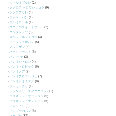
カネルオブッレ
(1)
クグロフ トロワショコラ
(9)
クグロフサレ
(4)
クッキーパン
(1)
クルミロール
(1)
ココアのスイートブール
(2)
コンプレノワ
(5)
スペシアルショコラ
(4)
デニッシュ食パン
(5)
ノワレザン
(4)
ハードトースト
(5)
パン オ テ
(3)
パンオシトロン
(4)
パンオトロピック
(6)
パンオノア
(9)
パンオフロマージュ
(7)
パンオレオミエル
(9)
フォカッチャ
(1)
フランボワーズのクグロフ
(11)
ブリオッシュオランジュ
(5)
ブリオッシュナンテール
(5)
マロンノワ
(9)
マンゴーのパン
(8)
マーブル
(17)