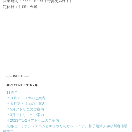
営業時間：7:00～19:00（売切次第終了）
定休日：月曜・火曜
‐‐‐‐‐ INDEX ‐‐‐‐‐
◆RECENT ENTRY◆
11周年
＊８月アトリエのご案内
＊６月アトリエのご案内
＊5月アトリエのご案内
＊3月アトリエのご案内
＊2023年1-2月アトリエのご案内
京都ぽーくボンレスハムとキュウリのサンドイッチ 柚子塩添え@小川珈琲堺
町錦店