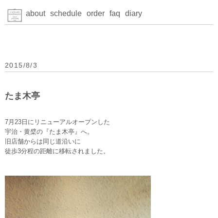
about
schedule
order
faq
diary
2015/8/3
たま木亭
7月23日にリニューアルオープンした
宇治・黄檗の『たま木亭』へ。
旧店舗からは同じ道沿いに
徒歩3分程の距離に移転されました。