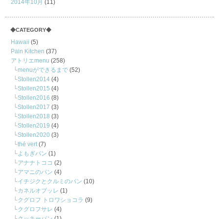
2014年10月
(11)
◆CATEGORY◆
Hawaii
(5)
Pain Kitchen
(37)
アトリエmenu
(258)
menuができるまで
(52)
Stollen2014
(4)
Stollen2015
(4)
Stollen2016
(8)
Stollen2017
(3)
Stollen2018
(3)
Stollen2019
(4)
Stollen2020
(3)
thé vert
(7)
よもぎパン
(1)
アナナトココ
(2)
アマニのパン
(4)
イチジクとクルミのパン
(10)
カネルオブッレ
(1)
クグロフ トロワショコラ
(9)
クグロフサレ
(4)
クッキーパン
(1)