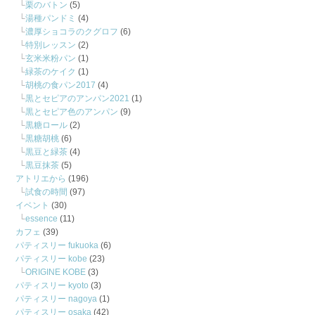
栗のバトン
(5)
湯種パンドミ
(4)
濃厚ショコラのクグロフ
(6)
特別レッスン
(2)
玄米米粉パン
(1)
緑茶のケイク
(1)
胡桃の食パン2017
(4)
黒とセピアのアンパン2021
(1)
黒とセピア色のアンパン
(9)
黒糖ロール
(2)
黒糖胡桃
(6)
黒豆と緑茶
(4)
黒豆抹茶
(5)
アトリエから
(196)
試食の時間
(97)
イベント
(30)
essence
(11)
カフェ
(39)
パティスリー fukuoka
(6)
パティスリー kobe
(23)
ORIGINE KOBE
(3)
パティスリー kyoto
(3)
パティスリー nagoya
(1)
パティスリー osaka
(42)