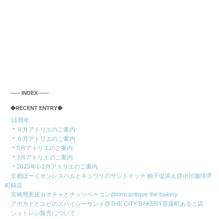
‐‐‐‐‐ INDEX ‐‐‐‐‐
◆RECENT ENTRY◆
11周年
＊８月アトリエのご案内
＊６月アトリエのご案内
＊5月アトリエのご案内
＊3月アトリエのご案内
＊2023年1-2月アトリエのご案内
京都ぽーくボンレスハムとキュウリのサンドイッチ 柚子塩添え@小川珈琲堺
町錦店
宮崎県黒皮カボチャとナッツベーコン@brocantique the bakery
アボカドとエビのスパイシーサンド@THE CITY BAKERY茶屋町あるこ店
シュトレン販売について