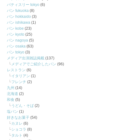
パティスリー tokyo
(6)
パン fukuoka
(8)
パン hokkaido
(3)
パン ishikawa
(1)
パン kobe
(23)
パン kyoto
(25)
パン nagoya
(5)
パン osaka
(63)
パン tokyo
(3)
メディア出演雑誌掲載
(137)
メディアでご紹介したパン
(96)
レストラン
(6)
イタリアン
(1)
フレンチ
(2)
九州
(14)
北海道
(2)
和食
(5)
うどん・そば
(2)
塩パン
(1)
好きなお菓子
(54)
カヌレ
(6)
ショコラ
(8)
タルト
(4)