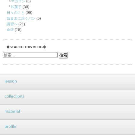
マカロン
(6)
和菓子
(30)
日々のこと
(99)
気ままに焼くパン
(6)
講習へ
(21)
金沢
(18)
◆SEARCH THIS BLOG◆
lesson
collections
material
profile