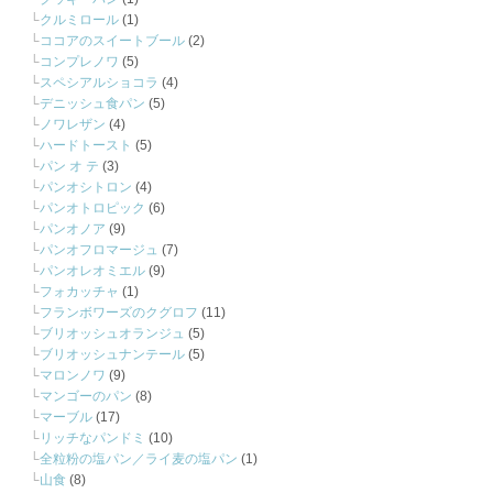
クルミロール
(1)
ココアのスイートブール
(2)
コンプレノワ
(5)
スペシアルショコラ
(4)
デニッシュ食パン
(5)
ノワレザン
(4)
ハードトースト
(5)
パン オ テ
(3)
パンオシトロン
(4)
パンオトロピック
(6)
パンオノア
(9)
パンオフロマージュ
(7)
パンオレオミエル
(9)
フォカッチャ
(1)
フランボワーズのクグロフ
(11)
ブリオッシュオランジュ
(5)
ブリオッシュナンテール
(5)
マロンノワ
(9)
マンゴーのパン
(8)
マーブル
(17)
リッチなパンドミ
(10)
全粒粉の塩パン／ライ麦の塩パン
(1)
山食
(8)