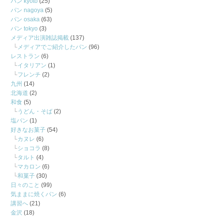
パン kyoto
(25)
パン nagoya
(5)
パン osaka
(63)
パン tokyo
(3)
メディア出演雑誌掲載
(137)
メディアでご紹介したパン
(96)
レストラン
(6)
イタリアン
(1)
フレンチ
(2)
九州
(14)
北海道
(2)
和食
(5)
うどん・そば
(2)
塩パン
(1)
好きなお菓子
(54)
カヌレ
(6)
ショコラ
(8)
タルト
(4)
マカロン
(6)
和菓子
(30)
日々のこと
(99)
気ままに焼くパン
(6)
講習へ
(21)
金沢
(18)