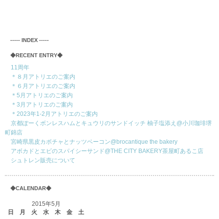
‐‐‐‐‐ INDEX ‐‐‐‐‐
◆RECENT ENTRY◆
11周年
＊８月アトリエのご案内
＊６月アトリエのご案内
＊5月アトリエのご案内
＊3月アトリエのご案内
＊2023年1-2月アトリエのご案内
京都ぽーくボンレスハムとキュウリのサンドイッチ 柚子塩添え@小川珈琲堺
町錦店
宮崎県黒皮カボチャとナッツベーコン@brocantique the bakery
アボカドとエビのスパイシーサンド@THE CITY BAKERY茶屋町あるこ店
シュトレン販売について
◆CALENDAR◆
2015年5月
日
月
火
水
木
金
土