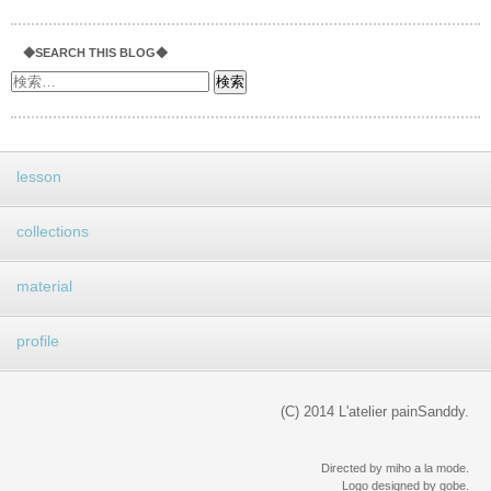
◆SEARCH THIS BLOG◆
lesson
collections
material
profile
(C) 2014 L'atelier painSanddy.
Directed by miho a la mode.
Logo designed by gobe.