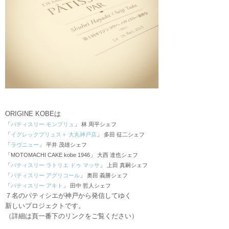
ORIGINE KOBEは
「
パティスリー モンプリュ
」 林 周平シェフ
「
イグレックプリュス＋ 大丸神戸店
」 多田 征二シェフ
「
ラヴニュー
」 平井 茂雄シェフ
「MOTOMACHI CAKE kobe 1946」 大西 達也シェフ
「
パティスリー ラトリエ ドゥ マッサ
」 上田 真嗣シェフ
「
パティスリー アグリコール
」 奥田 義勝シェフ
「
パティスリー アキト
」 田中 哲人シェフ
７名のパティシエが神戸から発信してゆく
新しいプロジェクトです。
（詳細は頁一番下のリンクをご覧ください）