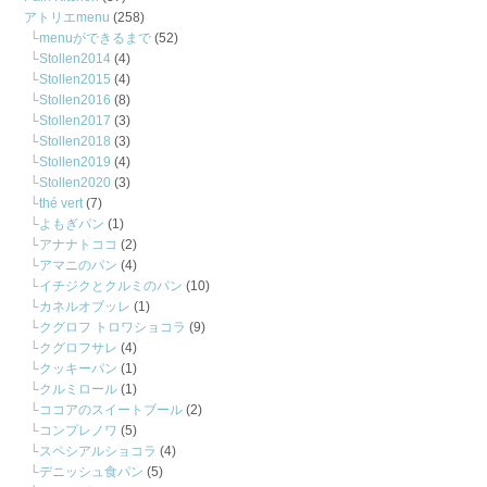
アトリエmenu
(258)
menuができるまで
(52)
Stollen2014
(4)
Stollen2015
(4)
Stollen2016
(8)
Stollen2017
(3)
Stollen2018
(3)
Stollen2019
(4)
Stollen2020
(3)
thé vert
(7)
よもぎパン
(1)
アナナトココ
(2)
アマニのパン
(4)
イチジクとクルミのパン
(10)
カネルオブッレ
(1)
クグロフ トロワショコラ
(9)
クグロフサレ
(4)
クッキーパン
(1)
クルミロール
(1)
ココアのスイートブール
(2)
コンプレノワ
(5)
スペシアルショコラ
(4)
デニッシュ食パン
(5)