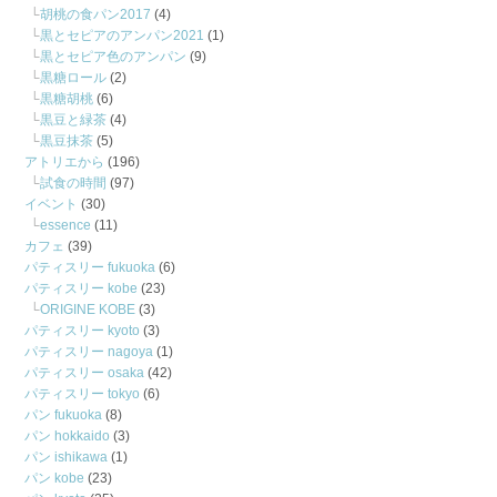
胡桃の食パン2017
(4)
黒とセピアのアンパン2021
(1)
黒とセピア色のアンパン
(9)
黒糖ロール
(2)
黒糖胡桃
(6)
黒豆と緑茶
(4)
黒豆抹茶
(5)
アトリエから
(196)
試食の時間
(97)
イベント
(30)
essence
(11)
カフェ
(39)
パティスリー fukuoka
(6)
パティスリー kobe
(23)
ORIGINE KOBE
(3)
パティスリー kyoto
(3)
パティスリー nagoya
(1)
パティスリー osaka
(42)
パティスリー tokyo
(6)
パン fukuoka
(8)
パン hokkaido
(3)
パン ishikawa
(1)
パン kobe
(23)