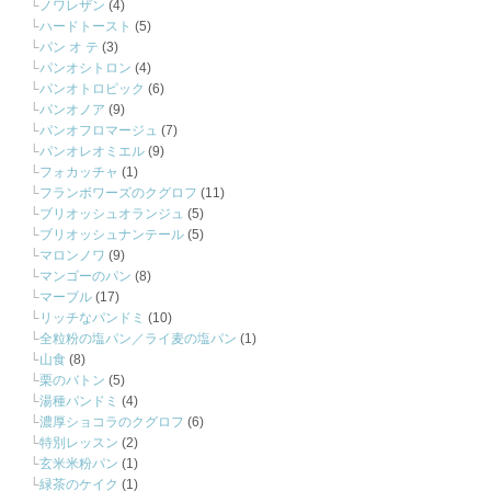
ノワレザン
(4)
ハードトースト
(5)
パン オ テ
(3)
パンオシトロン
(4)
パンオトロピック
(6)
パンオノア
(9)
パンオフロマージュ
(7)
パンオレオミエル
(9)
フォカッチャ
(1)
フランボワーズのクグロフ
(11)
ブリオッシュオランジュ
(5)
ブリオッシュナンテール
(5)
マロンノワ
(9)
マンゴーのパン
(8)
マーブル
(17)
リッチなパンドミ
(10)
全粒粉の塩パン／ライ麦の塩パン
(1)
山食
(8)
栗のバトン
(5)
湯種パンドミ
(4)
濃厚ショコラのクグロフ
(6)
特別レッスン
(2)
玄米米粉パン
(1)
緑茶のケイク
(1)