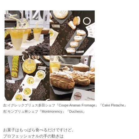
左:イグレックプリュス多田シェフ『Coupe Ananas Fromage』『Cake Pistache』
右:モンプリュ林シェフ『Montmorency』『Duchess』
お菓子はもっぱら食べるだけですけど。
プロフェッショナルの手の動きは