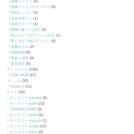
湯種パンドミ
(4)
濃厚ショコラのクグロフ
(6)
特別レッスン
(2)
玄米米粉パン
(1)
緑茶のケイク
(1)
胡桃の食パン2017
(4)
黒とセピアのアンパン2021
(1)
黒とセピア色のアンパン
(9)
黒糖ロール
(2)
黒糖胡桃
(6)
黒豆と緑茶
(4)
黒豆抹茶
(5)
アトリエから
(196)
試食の時間
(97)
イベント
(30)
essence
(11)
カフェ
(39)
パティスリー fukuoka
(6)
パティスリー kobe
(23)
ORIGINE KOBE
(3)
パティスリー kyoto
(3)
パティスリー nagoya
(1)
パティスリー osaka
(42)
パティスリー tokyo
(6)