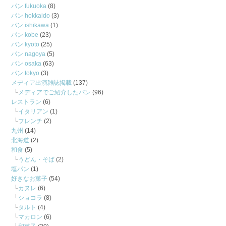
パン fukuoka
(8)
パン hokkaido
(3)
パン ishikawa
(1)
パン kobe
(23)
パン kyoto
(25)
パン nagoya
(5)
パン osaka
(63)
パン tokyo
(3)
メディア出演雑誌掲載
(137)
メディアでご紹介したパン
(96)
レストラン
(6)
イタリアン
(1)
フレンチ
(2)
九州
(14)
北海道
(2)
和食
(5)
うどん・そば
(2)
塩パン
(1)
好きなお菓子
(54)
カヌレ
(6)
ショコラ
(8)
タルト
(4)
マカロン
(6)