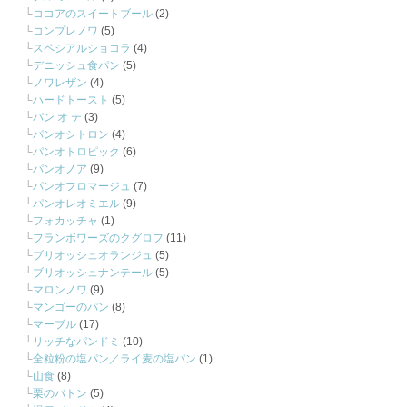
ココアのスイートブール
(2)
コンプレノワ
(5)
スペシアルショコラ
(4)
デニッシュ食パン
(5)
ノワレザン
(4)
ハードトースト
(5)
パン オ テ
(3)
パンオシトロン
(4)
パンオトロピック
(6)
パンオノア
(9)
パンオフロマージュ
(7)
パンオレオミエル
(9)
フォカッチャ
(1)
フランボワーズのクグロフ
(11)
ブリオッシュオランジュ
(5)
ブリオッシュナンテール
(5)
マロンノワ
(9)
マンゴーのパン
(8)
マーブル
(17)
リッチなパンドミ
(10)
全粒粉の塩パン／ライ麦の塩パン
(1)
山食
(8)
栗のバトン
(5)