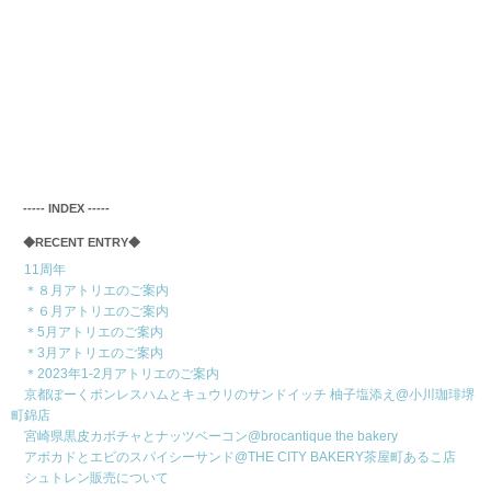
‐‐‐‐‐ INDEX ‐‐‐‐‐
◆RECENT ENTRY◆
11周年
＊８月アトリエのご案内
＊６月アトリエのご案内
＊5月アトリエのご案内
＊3月アトリエのご案内
＊2023年1-2月アトリエのご案内
京都ぽーくボンレスハムとキュウリのサンドイッチ 柚子塩添え@小川珈琲堺
町錦店
宮崎県黒皮カボチャとナッツベーコン@brocantique the bakery
アボカドとエビのスパイシーサンド@THE CITY BAKERY茶屋町あるこ店
シュトレン販売について