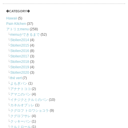
◆CATEGORY◆
Hawaii
(5)
Pain Kitchen
(37)
アトリエmenu
(258)
menuができるまで
(52)
Stollen2014
(4)
Stollen2015
(4)
Stollen2016
(8)
Stollen2017
(3)
Stollen2018
(3)
Stollen2019
(4)
Stollen2020
(3)
thé vert
(7)
よもぎパン
(1)
アナナトココ
(2)
アマニのパン
(4)
イチジクとクルミのパン
(10)
カネルオブッレ
(1)
クグロフ トロワショコラ
(9)
クグロフサレ
(4)
クッキーパン
(1)
クルミロール
(1)