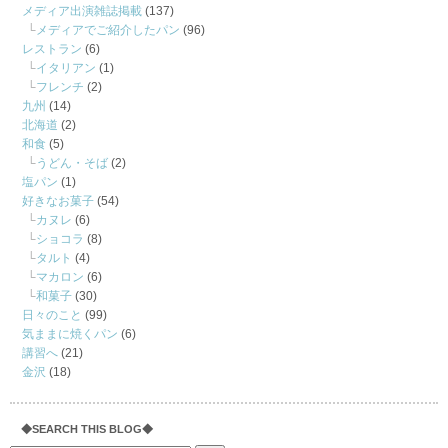
メディア出演雑誌掲載
(137)
メディアでご紹介したパン
(96)
レストラン
(6)
イタリアン
(1)
フレンチ
(2)
九州
(14)
北海道
(2)
和食
(5)
うどん・そば
(2)
塩パン
(1)
好きなお菓子
(54)
カヌレ
(6)
ショコラ
(8)
タルト
(4)
マカロン
(6)
和菓子
(30)
日々のこと
(99)
気ままに焼くパン
(6)
講習へ
(21)
金沢
(18)
◆SEARCH THIS BLOG◆