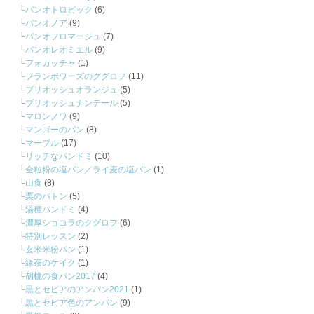
パンオトロピック
(6)
パンオノア
(9)
パンオフロマージュ
(7)
パンオレオミエル
(9)
フォカッチャ
(1)
フランボワーズのクグロフ
(11)
ブリオッシュオランジュ
(5)
ブリオッシュナンテール
(5)
マロンノワ
(9)
マンゴーのパン
(8)
マーブル
(17)
リッチなパンドミ
(10)
全粒粉の塩パン／ライ麦の塩パン
(1)
山食
(8)
栗のバトン
(5)
湯種パンドミ
(4)
濃厚ショコラのクグロフ
(6)
特別レッスン
(2)
玄米米粉パン
(1)
緑茶のケイク
(1)
胡桃の食パン2017
(4)
黒とセピアのアンパン2021
(1)
黒とセピア色のアンパン
(9)