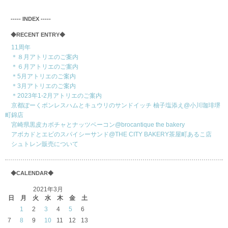
‐‐‐‐‐ INDEX ‐‐‐‐‐
◆RECENT ENTRY◆
11周年
＊８月アトリエのご案内
＊６月アトリエのご案内
＊5月アトリエのご案内
＊3月アトリエのご案内
＊2023年1-2月アトリエのご案内
京都ぽーくボンレスハムとキュウリのサンドイッチ 柚子塩添え@小川珈琲堺
町錦店
宮崎県黒皮カボチャとナッツベーコン@brocantique the bakery
アボカドとエビのスパイシーサンド@THE CITY BAKERY茶屋町あるこ店
シュトレン販売について
◆CALENDAR◆
2021年3月
日
月
火
水
木
金
土
1
2
3
4
5
6
7
8
9
10
11
12
13