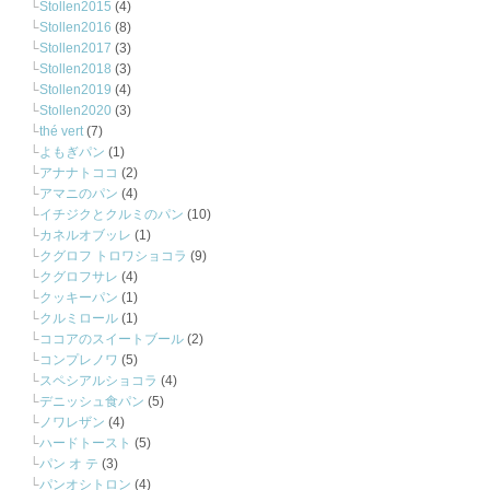
Stollen2015
(4)
Stollen2016
(8)
Stollen2017
(3)
Stollen2018
(3)
Stollen2019
(4)
Stollen2020
(3)
thé vert
(7)
よもぎパン
(1)
アナナトココ
(2)
アマニのパン
(4)
イチジクとクルミのパン
(10)
カネルオブッレ
(1)
クグロフ トロワショコラ
(9)
クグロフサレ
(4)
クッキーパン
(1)
クルミロール
(1)
ココアのスイートブール
(2)
コンプレノワ
(5)
スペシアルショコラ
(4)
デニッシュ食パン
(5)
ノワレザン
(4)
ハードトースト
(5)
パン オ テ
(3)
パンオシトロン
(4)