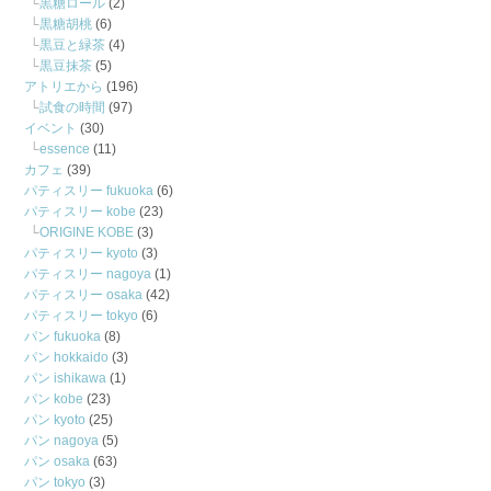
黒糖ロール
(2)
黒糖胡桃
(6)
黒豆と緑茶
(4)
黒豆抹茶
(5)
アトリエから
(196)
試食の時間
(97)
イベント
(30)
essence
(11)
カフェ
(39)
パティスリー fukuoka
(6)
パティスリー kobe
(23)
ORIGINE KOBE
(3)
パティスリー kyoto
(3)
パティスリー nagoya
(1)
パティスリー osaka
(42)
パティスリー tokyo
(6)
パン fukuoka
(8)
パン hokkaido
(3)
パン ishikawa
(1)
パン kobe
(23)
パン kyoto
(25)
パン nagoya
(5)
パン osaka
(63)
パン tokyo
(3)