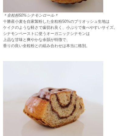
＊全粒粉50%シナモンロール＊
十勝産小麦を自家製粉した全粒粉50%のブリオッシュ生地は
ケイ
クのような軽さで歯切れ良く、小ぶりで食べやすいサイズ。
シナモンペーストに使うオーガニックシナモンは
上品な甘味と爽や
かな余韻が特徴で、
香りの良い全粒粉との組み合わせは本当に格別。