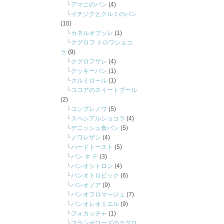
アマニのパン
(4)
イチジクとクルミのパン
(10)
カネルオブッレ
(1)
クグロフ トロワショコ
ラ
(9)
クグロフサレ
(4)
クッキーパン
(1)
クルミロール
(1)
ココアのスイートブール
(2)
コンプレノワ
(5)
スペシアルショコラ
(4)
デニッシュ食パン
(5)
ノワレザン
(4)
ハードトースト
(5)
パン オ テ
(3)
パンオシトロン
(4)
パンオトロピック
(6)
パンオノア
(9)
パンオフロマージュ
(7)
パンオレオミエル
(9)
フォカッチャ
(1)
フランボワーズのクグロ