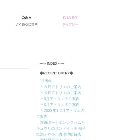
‐‐‐‐‐ INDEX ‐‐‐‐‐
◆RECENT ENTRY◆
11周年
＊８月アトリエのご案内
＊６月アトリエのご案内
＊5月アトリエのご案内
＊3月アトリエのご案内
＊2023年1-2月アトリエの
ご案内
京都ぽーくボンレスハムと
キュウリのサンドイッチ 柚子
塩添え@小川珈琲堺町錦店