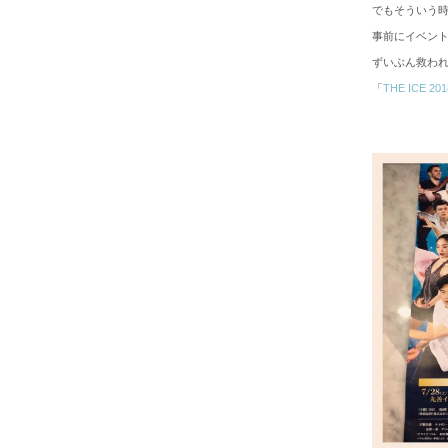
でもそういう
事前にイベン
ずいぶん救わ
「
THE ICE 201