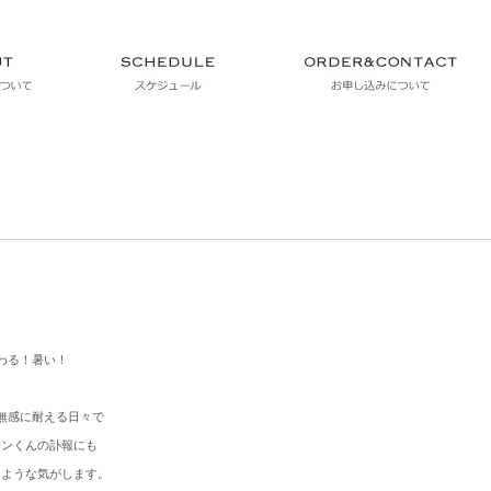
わる！暑い！
無感に耐える日々で
テンくんの訃報にも
たような気がします。