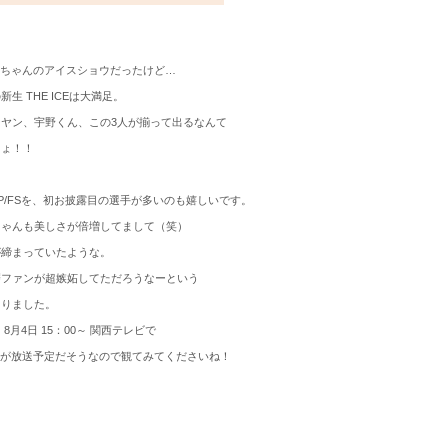
は真央ちゃんのアイスショウだったけど…
生 THE ICEは大満足。
ヤン、宇野くん、この3人が揃って出るなんて
しょ！！
P/FSを、初お披露目の選手が多いのも嬉しいです。
ちゃんも美しさが倍増してまして（笑）
が締まっていたような。
磨ファンが超嫉妬してただろうなーという
ありました。
8月4日 15：00～ 関西テレビで
の模様が放送予定だそうなので観てみてくださいね！