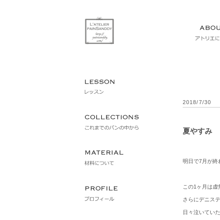
2018/7/30
夏やすみ
明日で7月が終
この1ヶ月は虚
さらにデニス
日々泣いてい