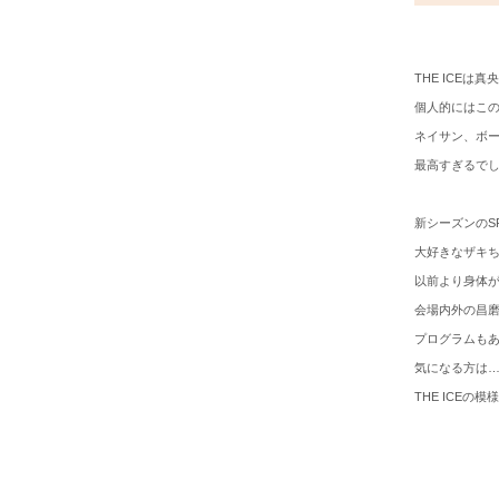
THE ICE
個人的にはこの新
ネイサン、ボー
最高すぎるで
新シーズンのS
大好きなザキ
以前より身体
会場内外の昌
プログラムも
気になる方は… 
THE ICE