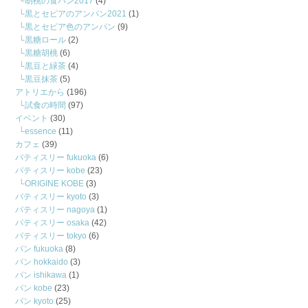
胡桃の食パン2017
(4)
黒とセピアのアンパン2021
(1)
黒とセピア色のアンパン
(9)
黒糖ロール
(2)
黒糖胡桃
(6)
黒豆と緑茶
(4)
黒豆抹茶
(5)
アトリエから
(196)
試食の時間
(97)
イベント
(30)
essence
(11)
カフェ
(39)
パティスリー fukuoka
(6)
パティスリー kobe
(23)
ORIGINE KOBE
(3)
パティスリー kyoto
(3)
パティスリー nagoya
(1)
パティスリー osaka
(42)
パティスリー tokyo
(6)
パン fukuoka
(8)
パン hokkaido
(3)
パン ishikawa
(1)
パン kobe
(23)
パン kyoto
(25)