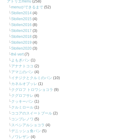
アトリエmenu
(258)
menuができるまで
(52)
Stollen2014
(4)
Stollen2015
(4)
Stollen2016
(8)
Stollen2017
(3)
Stollen2018
(3)
Stollen2019
(4)
Stollen2020
(3)
thé vert
(7)
よもぎパン
(1)
アナナトココ
(2)
アマニのパン
(4)
イチジクとクルミのパン
(10)
カネルオブッレ
(1)
クグロフ トロワショコラ
(9)
クグロフサレ
(4)
クッキーパン
(1)
クルミロール
(1)
ココアのスイートブール
(2)
コンプレノワ
(5)
スペシアルショコラ
(4)
デニッシュ食パン
(5)
ノワレザン
(4)