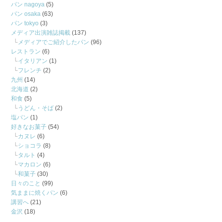
パン nagoya
(5)
パン osaka
(63)
パン tokyo
(3)
メディア出演雑誌掲載
(137)
メディアでご紹介したパン
(96)
レストラン
(6)
イタリアン
(1)
フレンチ
(2)
九州
(14)
北海道
(2)
和食
(5)
うどん・そば
(2)
塩パン
(1)
好きなお菓子
(54)
カヌレ
(6)
ショコラ
(8)
タルト
(4)
マカロン
(6)
和菓子
(30)
日々のこと
(99)
気ままに焼くパン
(6)
講習へ
(21)
金沢
(18)