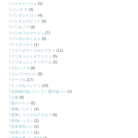
ハードトースト
(5)
パン オ テ
(3)
パンオシトロン
(4)
パンオトロピック
(6)
パンオノア
(9)
パンオフロマージュ
(7)
パンオレオミエル
(9)
フォカッチャ
(1)
フランボワーズのクグロフ
(11)
ブリオッシュオランジュ
(5)
ブリオッシュナンテール
(5)
マロンノワ
(9)
マンゴーのパン
(8)
マーブル
(17)
リッチなパンドミ
(10)
全粒粉の塩パン／ライ麦の塩パン
(1)
山食
(8)
栗のバトン
(5)
湯種パンドミ
(4)
濃厚ショコラのクグロフ
(6)
特別レッスン
(2)
玄米米粉パン
(1)
緑茶のケイク
(1)