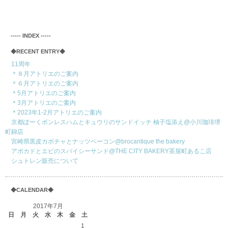
‐‐‐‐‐ INDEX ‐‐‐‐‐
◆RECENT ENTRY◆
11周年
＊８月アトリエのご案内
＊６月アトリエのご案内
＊5月アトリエのご案内
＊3月アトリエのご案内
＊2023年1-2月アトリエのご案内
京都ぽーくボンレスハムとキュウリのサンドイッチ 柚子塩添え@小川珈琲堺
町錦店
宮崎県黒皮カボチャとナッツベーコン@brocantique the bakery
アボカドとエビのスパイシーサンド@THE CITY BAKERY茶屋町あるこ店
シュトレン販売について
◆CALENDAR◆
2017年7月
日
月
火
水
木
金
土
1