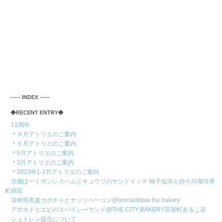
‐‐‐‐‐ INDEX ‐‐‐‐‐
◆RECENT ENTRY◆
11周年
＊８月アトリエのご案内
＊６月アトリエのご案内
＊5月アトリエのご案内
＊3月アトリエのご案内
＊2023年1-2月アトリエのご案内
京都ぽーくボンレスハムとキュウリのサンドイッチ 柚子塩添え@小川珈琲堺
町錦店
宮崎県黒皮カボチャとナッツベーコン@brocantique the bakery
アボカドとエビのスパイシーサンド@THE CITY BAKERY茶屋町あるこ店
シュトレン販売について