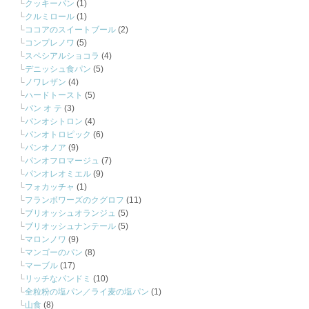
クッキーパン
(1)
クルミロール
(1)
ココアのスイートブール
(2)
コンプレノワ
(5)
スペシアルショコラ
(4)
デニッシュ食パン
(5)
ノワレザン
(4)
ハードトースト
(5)
パン オ テ
(3)
パンオシトロン
(4)
パンオトロピック
(6)
パンオノア
(9)
パンオフロマージュ
(7)
パンオレオミエル
(9)
フォカッチャ
(1)
フランボワーズのクグロフ
(11)
ブリオッシュオランジュ
(5)
ブリオッシュナンテール
(5)
マロンノワ
(9)
マンゴーのパン
(8)
マーブル
(17)
リッチなパンドミ
(10)
全粒粉の塩パン／ライ麦の塩パン
(1)
山食
(8)