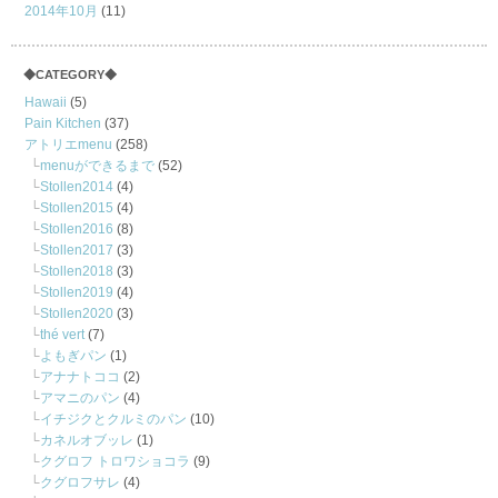
2014年10月
(11)
◆CATEGORY◆
Hawaii
(5)
Pain Kitchen
(37)
アトリエmenu
(258)
menuができるまで
(52)
Stollen2014
(4)
Stollen2015
(4)
Stollen2016
(8)
Stollen2017
(3)
Stollen2018
(3)
Stollen2019
(4)
Stollen2020
(3)
thé vert
(7)
よもぎパン
(1)
アナナトココ
(2)
アマニのパン
(4)
イチジクとクルミのパン
(10)
カネルオブッレ
(1)
クグロフ トロワショコラ
(9)
クグロフサレ
(4)