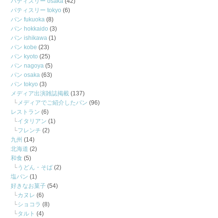
パティスリー osaka
(42)
パティスリー tokyo
(6)
パン fukuoka
(8)
パン hokkaido
(3)
パン ishikawa
(1)
パン kobe
(23)
パン kyoto
(25)
パン nagoya
(5)
パン osaka
(63)
パン tokyo
(3)
メディア出演雑誌掲載
(137)
メディアでご紹介したパン
(96)
レストラン
(6)
イタリアン
(1)
フレンチ
(2)
九州
(14)
北海道
(2)
和食
(5)
うどん・そば
(2)
塩パン
(1)
好きなお菓子
(54)
カヌレ
(6)
ショコラ
(8)
タルト
(4)