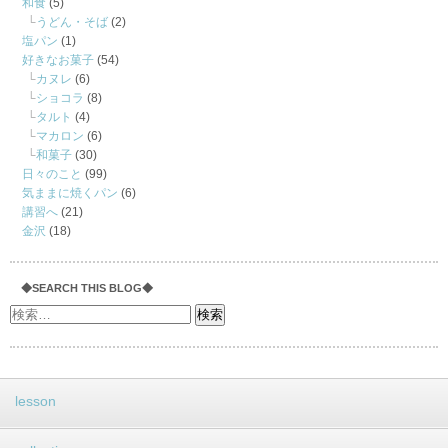
和食
(5)
うどん・そば
(2)
塩パン
(1)
好きなお菓子
(54)
カヌレ
(6)
ショコラ
(8)
タルト
(4)
マカロン
(6)
和菓子
(30)
日々のこと
(99)
気ままに焼くパン
(6)
講習へ
(21)
金沢
(18)
◆SEARCH THIS BLOG◆
lesson