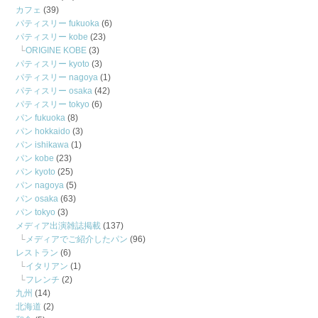
カフェ
(39)
パティスリー fukuoka
(6)
パティスリー kobe
(23)
ORIGINE KOBE
(3)
パティスリー kyoto
(3)
パティスリー nagoya
(1)
パティスリー osaka
(42)
パティスリー tokyo
(6)
パン fukuoka
(8)
パン hokkaido
(3)
パン ishikawa
(1)
パン kobe
(23)
パン kyoto
(25)
パン nagoya
(5)
パン osaka
(63)
パン tokyo
(3)
メディア出演雑誌掲載
(137)
メディアでご紹介したパン
(96)
レストラン
(6)
イタリアン
(1)
フレンチ
(2)
九州
(14)
北海道
(2)