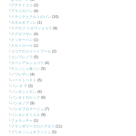
アナナトココ
(2)
アマニのパン
(4)
イチジクとクルミのパン
(10)
カネルオブッレ
(1)
クグロフ トロワショコラ
(9)
クグロフサレ
(4)
クッキーパン
(1)
クルミロール
(1)
ココアのスイートブール
(2)
コンプレノワ
(5)
スペシアルショコラ
(4)
デニッシュ食パン
(5)
ノワレザン
(4)
ハードトースト
(5)
パン オ テ
(3)
パンオシトロン
(4)
パンオトロピック
(6)
パンオノア
(9)
パンオフロマージュ
(7)
パンオレオミエル
(9)
フォカッチャ
(1)
フランボワーズのクグロフ
(11)
ブリオッシュオランジュ
(5)