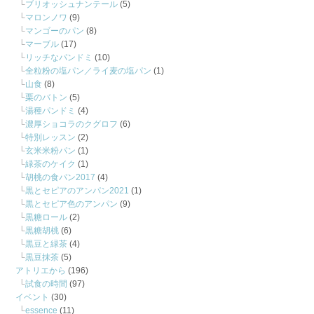
ブリオッシュナンテール
(5)
マロンノワ
(9)
マンゴーのパン
(8)
マーブル
(17)
リッチなパンドミ
(10)
全粒粉の塩パン／ライ麦の塩パン
(1)
山食
(8)
栗のバトン
(5)
湯種パンドミ
(4)
濃厚ショコラのクグロフ
(6)
特別レッスン
(2)
玄米米粉パン
(1)
緑茶のケイク
(1)
胡桃の食パン2017
(4)
黒とセピアのアンパン2021
(1)
黒とセピア色のアンパン
(9)
黒糖ロール
(2)
黒糖胡桃
(6)
黒豆と緑茶
(4)
黒豆抹茶
(5)
アトリエから
(196)
試食の時間
(97)
イベント
(30)
essence
(11)