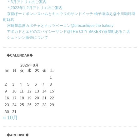
＊3月アトリエのご案内
＊2023年1-2月アトリエのご案内
京都ぽーくボンレスハムとキュウリのサンドイッチ 柚子塩添え@小川珈琲堺
町錦店
宮崎県黒皮カボチャとナッツベーコン@brocantique the bakery
アボカドとエビのスパイシーサンド@THE CITY BAKERY茶屋町あるこ店
シュトレン販売について
◆CALENDAR◆
2026年8月
日
月
火
水
木
金
土
1
2
3
4
5
6
7
8
9
10
11
12
13
14
15
16
17
18
19
20
21
22
23
24
25
26
27
28
29
30
31
« 10月
◆ARCHIVE◆