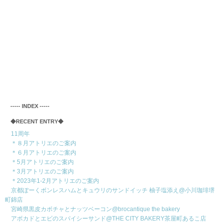
‐‐‐‐‐ INDEX ‐‐‐‐‐
◆RECENT ENTRY◆
11周年
＊８月アトリエのご案内
＊６月アトリエのご案内
＊5月アトリエのご案内
＊3月アトリエのご案内
＊2023年1-2月アトリエのご案内
京都ぽーくボンレスハムとキュウリのサンドイッチ 柚子塩添え@小川珈琲堺
町錦店
宮崎県黒皮カボチャとナッツベーコン@brocantique the bakery
アボカドとエビのスパイシーサンド@THE CITY BAKERY茶屋町あるこ店