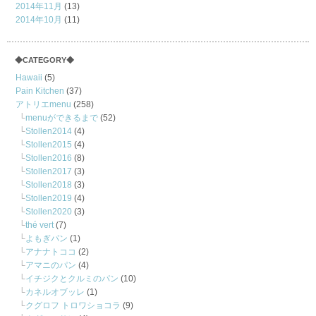
2014年11月
(13)
2014年10月
(11)
◆CATEGORY◆
Hawaii
(5)
Pain Kitchen
(37)
アトリエmenu
(258)
menuができるまで
(52)
Stollen2014
(4)
Stollen2015
(4)
Stollen2016
(8)
Stollen2017
(3)
Stollen2018
(3)
Stollen2019
(4)
Stollen2020
(3)
thé vert
(7)
よもぎパン
(1)
アナナトココ
(2)
アマニのパン
(4)
イチジクとクルミのパン
(10)
カネルオブッレ
(1)
クグロフ トロワショコラ
(9)