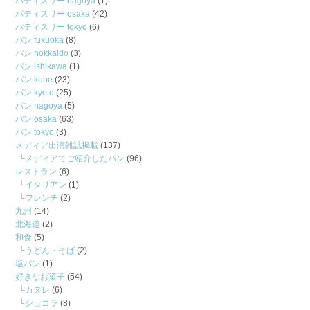
パティスリー nagoya
(1)
パティスリー osaka
(42)
パティスリー tokyo
(6)
パン fukuoka
(8)
パン hokkaido
(3)
パン ishikawa
(1)
パン kobe
(23)
パン kyoto
(25)
パン nagoya
(5)
パン osaka
(63)
パン tokyo
(3)
メディア出演雑誌掲載
(137)
メディアでご紹介したパン
(96)
レストラン
(6)
イタリアン
(1)
フレンチ
(2)
九州
(14)
北海道
(2)
和食
(5)
うどん・そば
(2)
塩パン
(1)
好きなお菓子
(54)
カヌレ
(6)
ショコラ
(8)