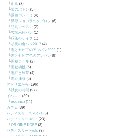
山食
(8)
栗のバトン
(5)
湯種パンドミ
(4)
濃厚ショコラのクグロフ
(6)
特別レッスン
(2)
玄米米粉パン
(1)
緑茶のケイク
(1)
胡桃の食パン2017
(4)
黒とセピアのアンパン2021
(1)
黒とセピア色のアンパン
(9)
黒糖ロール
(2)
黒糖胡桃
(6)
黒豆と緑茶
(4)
黒豆抹茶
(5)
アトリエから
(196)
試食の時間
(97)
イベント
(30)
essence
(11)
カフェ
(39)
パティスリー fukuoka
(6)
パティスリー kobe
(23)
ORIGINE KOBE
(3)
パティスリー kyoto
(3)