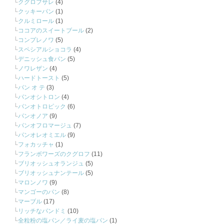
クグロフサレ
(4)
クッキーパン
(1)
クルミロール
(1)
ココアのスイートブール
(2)
コンプレノワ
(5)
スペシアルショコラ
(4)
デニッシュ食パン
(5)
ノワレザン
(4)
ハードトースト
(5)
パン オ テ
(3)
パンオシトロン
(4)
パンオトロピック
(6)
パンオノア
(9)
パンオフロマージュ
(7)
パンオレオミエル
(9)
フォカッチャ
(1)
フランボワーズのクグロフ
(11)
ブリオッシュオランジュ
(5)
ブリオッシュナンテール
(5)
マロンノワ
(9)
マンゴーのパン
(8)
マーブル
(17)
リッチなパンドミ
(10)
全粒粉の塩パン／ライ麦の塩パン
(1)