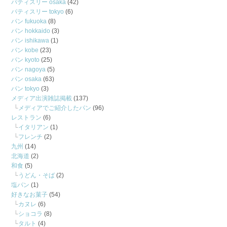
パティスリー osaka
(42)
パティスリー tokyo
(6)
パン fukuoka
(8)
パン hokkaido
(3)
パン ishikawa
(1)
パン kobe
(23)
パン kyoto
(25)
パン nagoya
(5)
パン osaka
(63)
パン tokyo
(3)
メディア出演雑誌掲載
(137)
メディアでご紹介したパン
(96)
レストラン
(6)
イタリアン
(1)
フレンチ
(2)
九州
(14)
北海道
(2)
和食
(5)
うどん・そば
(2)
塩パン
(1)
好きなお菓子
(54)
カヌレ
(6)
ショコラ
(8)
タルト
(4)