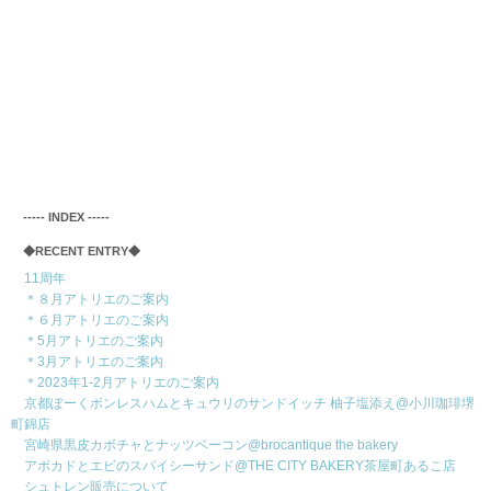
‐‐‐‐‐ INDEX ‐‐‐‐‐
◆RECENT ENTRY◆
11周年
＊８月アトリエのご案内
＊６月アトリエのご案内
＊5月アトリエのご案内
＊3月アトリエのご案内
＊2023年1-2月アトリエのご案内
京都ぽーくボンレスハムとキュウリのサンドイッチ 柚子塩添え@小川珈琲堺
町錦店
宮崎県黒皮カボチャとナッツベーコン@brocantique the bakery
アボカドとエビのスパイシーサンド@THE CITY BAKERY茶屋町あるこ店
シュトレン販売について