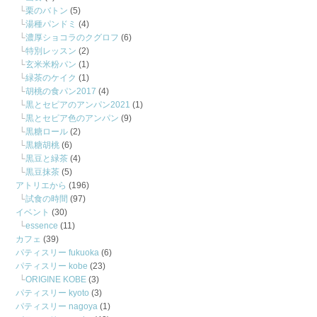
栗のバトン
(5)
湯種パンドミ
(4)
濃厚ショコラのクグロフ
(6)
特別レッスン
(2)
玄米米粉パン
(1)
緑茶のケイク
(1)
胡桃の食パン2017
(4)
黒とセピアのアンパン2021
(1)
黒とセピア色のアンパン
(9)
黒糖ロール
(2)
黒糖胡桃
(6)
黒豆と緑茶
(4)
黒豆抹茶
(5)
アトリエから
(196)
試食の時間
(97)
イベント
(30)
essence
(11)
カフェ
(39)
パティスリー fukuoka
(6)
パティスリー kobe
(23)
ORIGINE KOBE
(3)
パティスリー kyoto
(3)
パティスリー nagoya
(1)