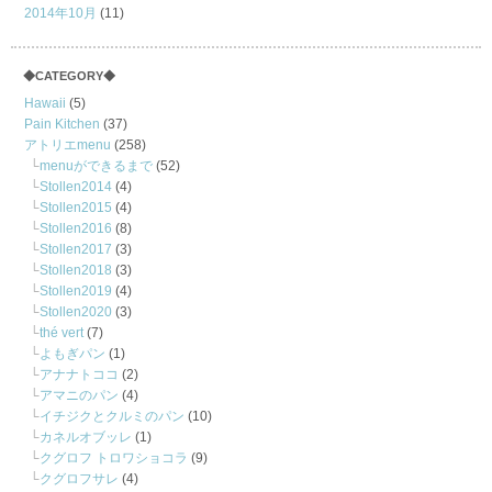
2014年10月
(11)
◆CATEGORY◆
Hawaii
(5)
Pain Kitchen
(37)
アトリエmenu
(258)
menuができるまで
(52)
Stollen2014
(4)
Stollen2015
(4)
Stollen2016
(8)
Stollen2017
(3)
Stollen2018
(3)
Stollen2019
(4)
Stollen2020
(3)
thé vert
(7)
よもぎパン
(1)
アナナトココ
(2)
アマニのパン
(4)
イチジクとクルミのパン
(10)
カネルオブッレ
(1)
クグロフ トロワショコラ
(9)
クグロフサレ
(4)