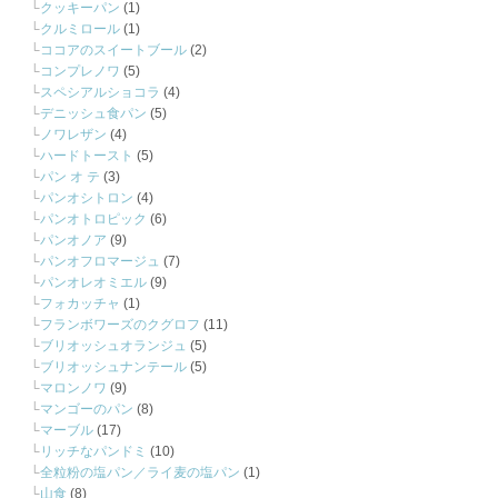
クッキーパン
(1)
クルミロール
(1)
ココアのスイートブール
(2)
コンプレノワ
(5)
スペシアルショコラ
(4)
デニッシュ食パン
(5)
ノワレザン
(4)
ハードトースト
(5)
パン オ テ
(3)
パンオシトロン
(4)
パンオトロピック
(6)
パンオノア
(9)
パンオフロマージュ
(7)
パンオレオミエル
(9)
フォカッチャ
(1)
フランボワーズのクグロフ
(11)
ブリオッシュオランジュ
(5)
ブリオッシュナンテール
(5)
マロンノワ
(9)
マンゴーのパン
(8)
マーブル
(17)
リッチなパンドミ
(10)
全粒粉の塩パン／ライ麦の塩パン
(1)
山食
(8)