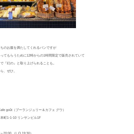
たちのお腹を満たしてくれるパンですが
ってもらうために12時からの1時間限定で販売されていて
アで『幻の』と取り上げられることも。
たら、ぜひ。
e & Cafe goût（ブーランジュリー＆カフェ グウ）
町1-1-10 リンサンビル1F
20:00 （L.O.19:30）