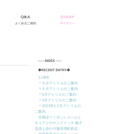
‐‐‐‐‐ INDEX ‐‐‐‐‐
◆RECENT ENTRY◆
11周年
＊８月アトリエのご案内
＊６月アトリエのご案内
＊5月アトリエのご案内
＊3月アトリエのご案内
＊2023年1-2月アトリエの
ご案内
京都ぽーくボンレスハムと
キュウリのサンドイッチ 柚子
塩添え@小川珈琲堺町錦店