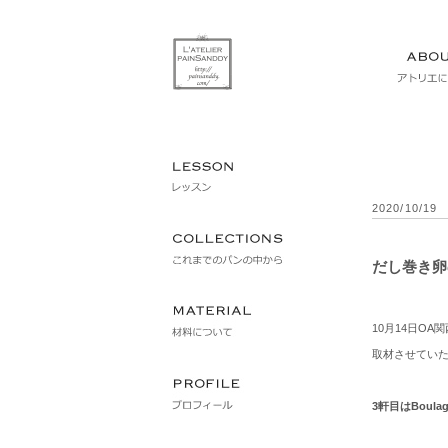
2020/10/19
だし巻き卵の春
10月14日O
取材させてい
3軒目はBoulager