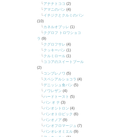
アナナトココ
(2)
アマニのパン
(4)
イチジクとクルミのパン
(10)
カネルオブッレ
(1)
クグロフ トロワショコ
ラ
(9)
クグロフサレ
(4)
クッキーパン
(1)
クルミロール
(1)
ココアのスイートブール
(2)
コンプレノワ
(5)
スペシアルショコラ
(4)
デニッシュ食パン
(5)
ノワレザン
(4)
ハードトースト
(5)
パン オ テ
(3)
パンオシトロン
(4)
パンオトロピック
(6)
パンオノア
(9)
パンオフロマージュ
(7)
パンオレオミエル
(9)