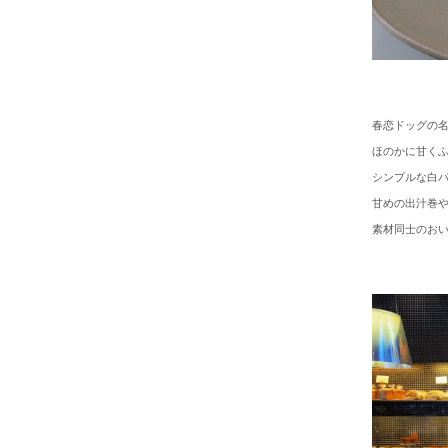
春恋ドッグの
ほのかに甘く
シンプルな白
甘めの出汁巻
素材同士のお