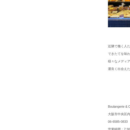
近隣で働く人
できたてを味わ
様々なメディ
運良く出会え
Boulangeri
大阪市中央区内本
06-6585-0833
営業時間：7:30～