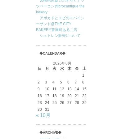
宮崎県黒皮カボチャとナッ
ツベーコン@brocantique the
bakery
アボカドとエビのスパイシ
ーサンド@THE CITY
BAKERY茶屋町あるこ店
シュトレン販売について
◆CALENDAR◆
2026年8月
日
月
火
水
木
金
土
1
2
3
4
5
6
7
8
9
10
11
12
13
14
15
16
17
18
19
20
21
22
23
24
25
26
27
28
29
30
31
« 10月
◆ARCHIVE◆