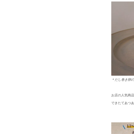
＊だし巻き卵
お店の人気商
できたてあつ