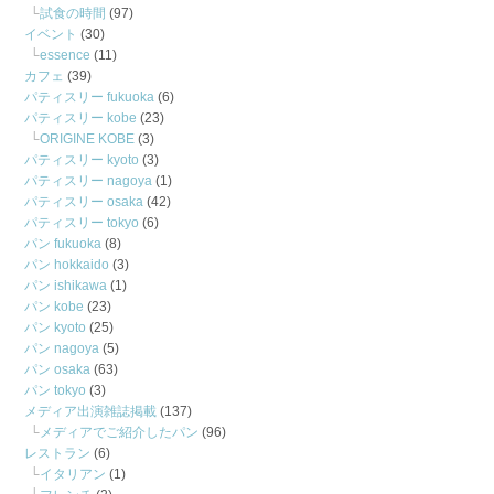
試食の時間
(97)
イベント
(30)
essence
(11)
カフェ
(39)
パティスリー fukuoka
(6)
パティスリー kobe
(23)
ORIGINE KOBE
(3)
パティスリー kyoto
(3)
パティスリー nagoya
(1)
パティスリー osaka
(42)
パティスリー tokyo
(6)
パン fukuoka
(8)
パン hokkaido
(3)
パン ishikawa
(1)
パン kobe
(23)
パン kyoto
(25)
パン nagoya
(5)
パン osaka
(63)
パン tokyo
(3)
メディア出演雑誌掲載
(137)
メディアでご紹介したパン
(96)
レストラン
(6)
イタリアン
(1)