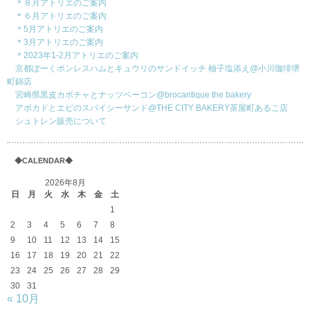
＊８月アトリエのご案内
＊６月アトリエのご案内
＊5月アトリエのご案内
＊3月アトリエのご案内
＊2023年1-2月アトリエのご案内
京都ぽーくボンレスハムとキュウリのサンドイッチ 柚子塩添え@小川珈琲堺
町錦店
宮崎県黒皮カボチャとナッツベーコン@brocantique the bakery
アボカドとエビのスパイシーサンド@THE CITY BAKERY茶屋町あるこ店
シュトレン販売について
◆CALENDAR◆
2026年8月
日
月
火
水
木
金
土
1
2
3
4
5
6
7
8
9
10
11
12
13
14
15
16
17
18
19
20
21
22
23
24
25
26
27
28
29
30
31
« 10月