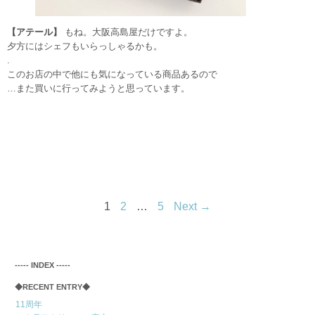
【アテール】
もね。大阪高島屋だけですよ。
夕方にはシェフもいらっしゃるかも。
.
このお店の中で他にも気になっている商品あるので
…また買いに行ってみようと思っています。
1
2
…
5
Next →
‐‐‐‐‐ INDEX ‐‐‐‐‐
◆RECENT ENTRY◆
11周年