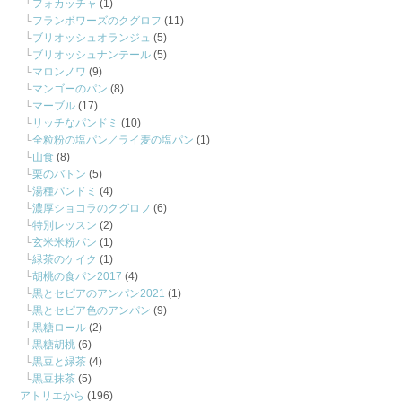
フォカッチャ
(1)
フランボワーズのクグロフ
(11)
ブリオッシュオランジュ
(5)
ブリオッシュナンテール
(5)
マロンノワ
(9)
マンゴーのパン
(8)
マーブル
(17)
リッチなパンドミ
(10)
全粒粉の塩パン／ライ麦の塩パン
(1)
山食
(8)
栗のバトン
(5)
湯種パンドミ
(4)
濃厚ショコラのクグロフ
(6)
特別レッスン
(2)
玄米米粉パン
(1)
緑茶のケイク
(1)
胡桃の食パン2017
(4)
黒とセピアのアンパン2021
(1)
黒とセピア色のアンパン
(9)
黒糖ロール
(2)
黒糖胡桃
(6)
黒豆と緑茶
(4)
黒豆抹茶
(5)
アトリエから
(196)