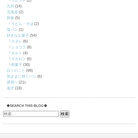
フレンチ
(2)
九州
(14)
北海道
(2)
和食
(5)
うどん・そば
(2)
塩パン
(1)
好きなお菓子
(54)
カヌレ
(6)
ショコラ
(8)
タルト
(4)
マカロン
(6)
和菓子
(30)
日々のこと
(99)
気ままに焼くパン
(6)
講習へ
(21)
金沢
(18)
◆SEARCH THIS BLOG◆