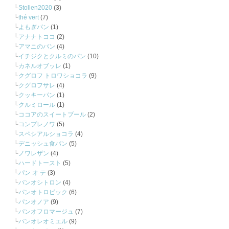
Stollen2020
(3)
thé vert
(7)
よもぎパン
(1)
アナナトココ
(2)
アマニのパン
(4)
イチジクとクルミのパン
(10)
カネルオブッレ
(1)
クグロフ トロワショコラ
(9)
クグロフサレ
(4)
クッキーパン
(1)
クルミロール
(1)
ココアのスイートブール
(2)
コンプレノワ
(5)
スペシアルショコラ
(4)
デニッシュ食パン
(5)
ノワレザン
(4)
ハードトースト
(5)
パン オ テ
(3)
パンオシトロン
(4)
パンオトロピック
(6)
パンオノア
(9)
パンオフロマージュ
(7)
パンオレオミエル
(9)