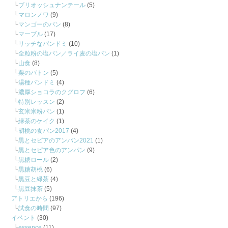
ブリオッシュナンテール
(5)
マロンノワ
(9)
マンゴーのパン
(8)
マーブル
(17)
リッチなパンドミ
(10)
全粒粉の塩パン／ライ麦の塩パン
(1)
山食
(8)
栗のバトン
(5)
湯種パンドミ
(4)
濃厚ショコラのクグロフ
(6)
特別レッスン
(2)
玄米米粉パン
(1)
緑茶のケイク
(1)
胡桃の食パン2017
(4)
黒とセピアのアンパン2021
(1)
黒とセピア色のアンパン
(9)
黒糖ロール
(2)
黒糖胡桃
(6)
黒豆と緑茶
(4)
黒豆抹茶
(5)
アトリエから
(196)
試食の時間
(97)
イベント
(30)
essence
(11)