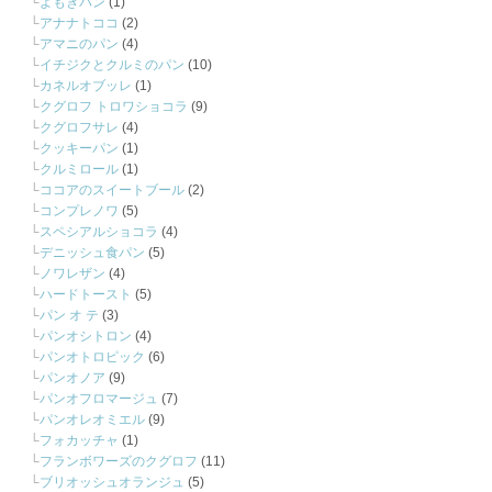
よもぎパン
(1)
アナナトココ
(2)
アマニのパン
(4)
イチジクとクルミのパン
(10)
カネルオブッレ
(1)
クグロフ トロワショコラ
(9)
クグロフサレ
(4)
クッキーパン
(1)
クルミロール
(1)
ココアのスイートブール
(2)
コンプレノワ
(5)
スペシアルショコラ
(4)
デニッシュ食パン
(5)
ノワレザン
(4)
ハードトースト
(5)
パン オ テ
(3)
パンオシトロン
(4)
パンオトロピック
(6)
パンオノア
(9)
パンオフロマージュ
(7)
パンオレオミエル
(9)
フォカッチャ
(1)
フランボワーズのクグロフ
(11)
ブリオッシュオランジュ
(5)