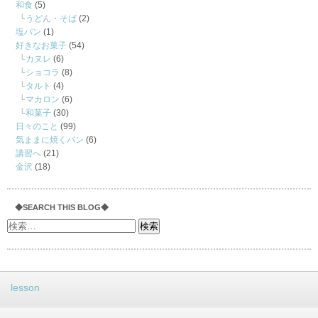
和食
(5)
うどん・そば
(2)
塩パン
(1)
好きなお菓子
(54)
カヌレ
(6)
ショコラ
(8)
タルト
(4)
マカロン
(6)
和菓子
(30)
日々のこと
(99)
気ままに焼くパン
(6)
講習へ
(21)
金沢
(18)
◆SEARCH THIS BLOG◆
lesson