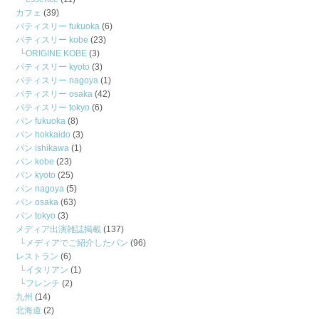
カフェ
(39)
パティスリー fukuoka
(6)
パティスリー kobe
(23)
ORIGINE KOBE
(3)
パティスリー kyoto
(3)
パティスリー nagoya
(1)
パティスリー osaka
(42)
パティスリー tokyo
(6)
パン fukuoka
(8)
パン hokkaido
(3)
パン ishikawa
(1)
パン kobe
(23)
パン kyoto
(25)
パン nagoya
(5)
パン osaka
(63)
パン tokyo
(3)
メディア出演雑誌掲載
(137)
メディアでご紹介したパン
(96)
レストラン
(6)
イタリアン
(1)
フレンチ
(2)
九州
(14)
北海道
(2)