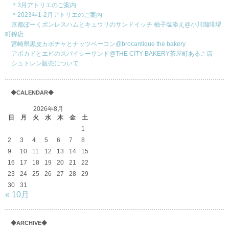
＊3月アトリエのご案内
＊2023年1-2月アトリエのご案内
京都ぽーくボンレスハムとキュウリのサンドイッチ 柚子塩添え@小川珈琲堺
町錦店
宮崎県黒皮カボチャとナッツベーコン@brocantique the bakery
アボカドとエビのスパイシーサンド@THE CITY BAKERY茶屋町あるこ店
シュトレン販売について
◆CALENDAR◆
2026年8月
日
月
火
水
木
金
土
1
2
3
4
5
6
7
8
9
10
11
12
13
14
15
16
17
18
19
20
21
22
23
24
25
26
27
28
29
30
31
« 10月
◆ARCHIVE◆