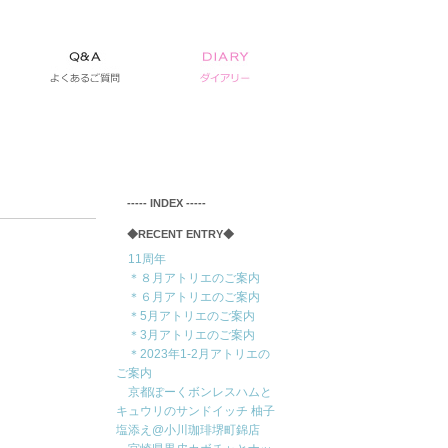
‐‐‐‐‐ INDEX ‐‐‐‐‐
◆RECENT ENTRY◆
11周年
＊８月アトリエのご案内
＊６月アトリエのご案内
＊5月アトリエのご案内
＊3月アトリエのご案内
＊2023年1-2月アトリエの
ご案内
京都ぽーくボンレスハムと
キュウリのサンドイッチ 柚子
塩添え@小川珈琲堺町錦店