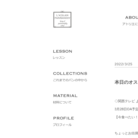
2022/3/25
本日のオス
◇関西テレビ 
3月28日OA予
【
今食べたい！
ちょっとお出掛