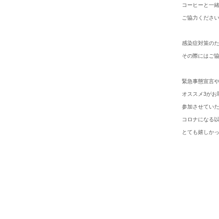
コーヒーと一緒
ご協力くださ
感染症対策の
その際にはご
緊急事態宣言
オススメ3がお
参加させてい
コロナになる以
とても嬉しか