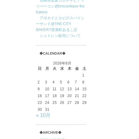
宮崎県黒皮カボチャとナッ
ツベーコン@brocantique the
bakery
アボカドとエビのスパイシ
ーサンド@THE CITY
BAKERY茶屋町あるこ店
シュトレン販売について
◆CALENDAR◆
2026年8月
日
月
火
水
木
金
土
1
2
3
4
5
6
7
8
9
10
11
12
13
14
15
16
17
18
19
20
21
22
23
24
25
26
27
28
29
30
31
« 10月
◆ARCHIVE◆