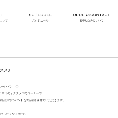
スメ3
よ〜いドン！◇
定“本日のオススメ3″のコーナーで
絶品おやつパン】を3品紹介させていただきます。
けしたくなる3軒で、