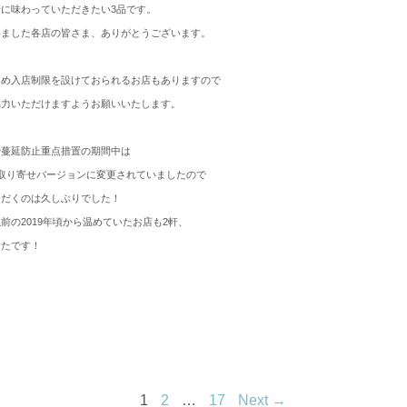
に味わっていただきたい3品です。
いました各店の皆さま、ありがとうございます。
ため入店制限を設けておられるお店もありますので
協力いただけますようお願いいたします。
や蔓延防止重点措置の期間中は
取り寄せバージョンに変更されていましたので
ただくのは久しぶりでした！
前の2019年頃から温めていたお店も2軒、
ったです！
1
2
…
17
Next →