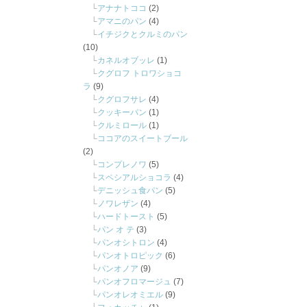
アナナトココ
(2)
アマニのパン
(4)
イチジクとクルミのパン
(10)
カネルオブッレ
(1)
クグロフ トロワショコ
ラ
(9)
クグロフサレ
(4)
クッキーパン
(1)
クルミロール
(1)
ココアのスイートブール
(2)
コンプレノワ
(5)
スペシアルショコラ
(4)
デニッシュ食パン
(5)
ノワレザン
(4)
ハードトースト
(5)
パン オ テ
(3)
パンオシトロン
(4)
パンオトロピック
(6)
パンオノア
(9)
パンオフロマージュ
(7)
パンオレオミエル
(9)