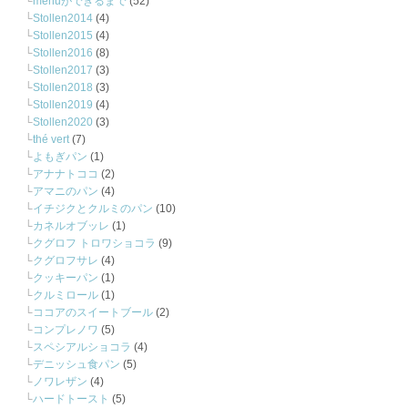
menuができるまで
(52)
Stollen2014
(4)
Stollen2015
(4)
Stollen2016
(8)
Stollen2017
(3)
Stollen2018
(3)
Stollen2019
(4)
Stollen2020
(3)
thé vert
(7)
よもぎパン
(1)
アナナトココ
(2)
アマニのパン
(4)
イチジクとクルミのパン
(10)
カネルオブッレ
(1)
クグロフ トロワショコラ
(9)
クグロフサレ
(4)
クッキーパン
(1)
クルミロール
(1)
ココアのスイートブール
(2)
コンプレノワ
(5)
スペシアルショコラ
(4)
デニッシュ食パン
(5)
ノワレザン
(4)
ハードトースト
(5)