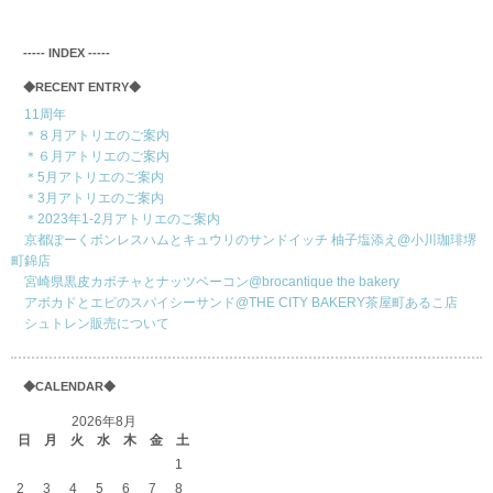
‐‐‐‐‐ INDEX ‐‐‐‐‐
◆RECENT ENTRY◆
11周年
＊８月アトリエのご案内
＊６月アトリエのご案内
＊5月アトリエのご案内
＊3月アトリエのご案内
＊2023年1-2月アトリエのご案内
京都ぽーくボンレスハムとキュウリのサンドイッチ 柚子塩添え@小川珈琲堺
町錦店
宮崎県黒皮カボチャとナッツベーコン@brocantique the bakery
アボカドとエビのスパイシーサンド@THE CITY BAKERY茶屋町あるこ店
シュトレン販売について
◆CALENDAR◆
2026年8月
日
月
火
水
木
金
土
1
2
3
4
5
6
7
8