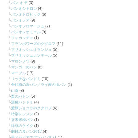
パン オ テ
(3)
パンオシトロン
(4)
パンオトロピック
(6)
パンオノア
(9)
パンオフロマージュ
(7)
パンオレオミエル
(9)
フォカッチャ
(1)
フランボワーズのクグロフ
(11)
ブリオッシュオランジュ
(5)
ブリオッシュナンテール
(5)
マロンノワ
(9)
マンゴーのパン
(8)
マーブル
(17)
リッチなパンドミ
(10)
全粒粉の塩パン／ライ麦の塩パン
(1)
山食
(8)
栗のバトン
(5)
湯種パンドミ
(4)
濃厚ショコラのクグロフ
(6)
特別レッスン
(2)
玄米米粉パン
(1)
緑茶のケイク
(1)
胡桃の食パン2017
(4)
黒とセピアのアンパン2021
(1)