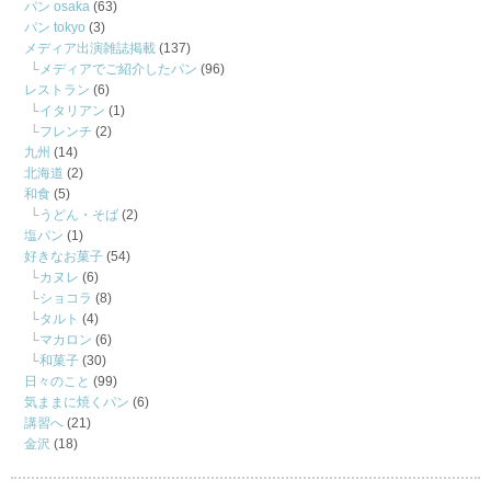
パン osaka
(63)
パン tokyo
(3)
メディア出演雑誌掲載
(137)
メディアでご紹介したパン
(96)
レストラン
(6)
イタリアン
(1)
フレンチ
(2)
九州
(14)
北海道
(2)
和食
(5)
うどん・そば
(2)
塩パン
(1)
好きなお菓子
(54)
カヌレ
(6)
ショコラ
(8)
タルト
(4)
マカロン
(6)
和菓子
(30)
日々のこと
(99)
気ままに焼くパン
(6)
講習へ
(21)
金沢
(18)