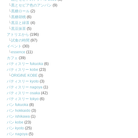
黒とセピア色のアンパン
(9)
黒糖ロール
(2)
黒糖胡桃
(6)
黒豆と緑茶
(4)
黒豆抹茶
(5)
アトリエから
(196)
試食の時間
(97)
イベント
(30)
essence
(11)
カフェ
(39)
パティスリー fukuoka
(6)
パティスリー kobe
(23)
ORIGINE KOBE
(3)
パティスリー kyoto
(3)
パティスリー nagoya
(1)
パティスリー osaka
(42)
パティスリー tokyo
(6)
パン fukuoka
(8)
パン hokkaido
(3)
パン ishikawa
(1)
パン kobe
(23)
パン kyoto
(25)
パン nagoya
(5)