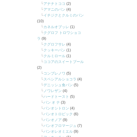
アナナトココ
(2)
アマニのパン
(4)
イチジクとクルミのパン
(10)
カネルオブッレ
(1)
クグロフ トロワショコ
ラ
(9)
クグロフサレ
(4)
クッキーパン
(1)
クルミロール
(1)
ココアのスイートブール
(2)
コンプレノワ
(5)
スペシアルショコラ
(4)
デニッシュ食パン
(5)
ノワレザン
(4)
ハードトースト
(5)
パン オ テ
(3)
パンオシトロン
(4)
パンオトロピック
(6)
パンオノア
(9)
パンオフロマージュ
(7)
パンオレオミエル
(9)