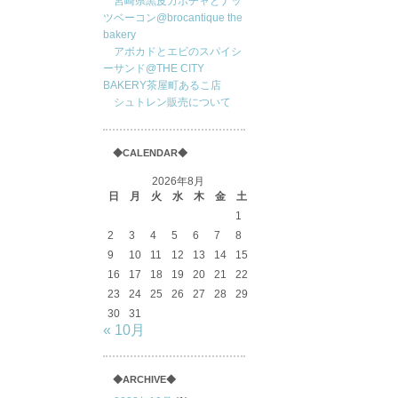
宮崎県黒皮カボチャとナッ
ツベーコン@brocantique the
bakery
アボカドとエビのスパイシ
ーサンド@THE CITY
BAKERY茶屋町あるこ店
シュトレン販売について
◆CALENDAR◆
2026年8月
日
月
火
水
木
金
土
1
2
3
4
5
6
7
8
9
10
11
12
13
14
15
16
17
18
19
20
21
22
23
24
25
26
27
28
29
30
31
« 10月
◆ARCHIVE◆