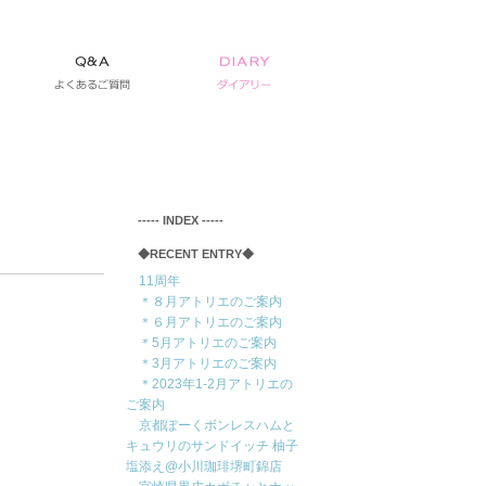
‐‐‐‐‐ INDEX ‐‐‐‐‐
◆RECENT ENTRY◆
11周年
＊８月アトリエのご案内
＊６月アトリエのご案内
＊5月アトリエのご案内
＊3月アトリエのご案内
＊2023年1-2月アトリエの
ご案内
京都ぽーくボンレスハムと
キュウリのサンドイッチ 柚子
塩添え@小川珈琲堺町錦店