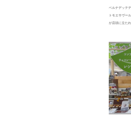
ベルナデッテデ
トモエサヴール
が店頭に立た