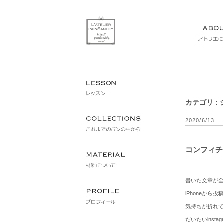
カテゴリ :
2020/6/13
コンフィチ
書いた文章が
iPhoneか
気持ちが折れ
だいたいinst