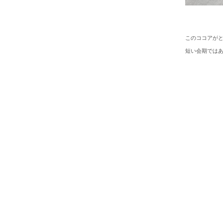
このココアが
短い会期では