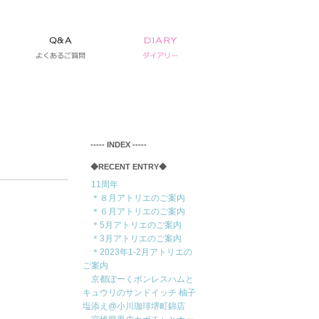
‐‐‐‐‐ INDEX ‐‐‐‐‐
◆RECENT ENTRY◆
11周年
＊８月アトリエのご案内
＊６月アトリエのご案内
＊5月アトリエのご案内
＊3月アトリエのご案内
＊2023年1-2月アトリエの
ご案内
京都ぽーくボンレスハムと
キュウリのサンドイッチ 柚子
塩添え@小川珈琲堺町錦店