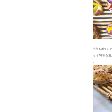
.
今年もボラン
もう7年目を迎
.