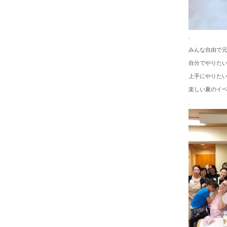
.
みんな自由で
自分でやりた
上手にやりた
楽しい夏のイ
.