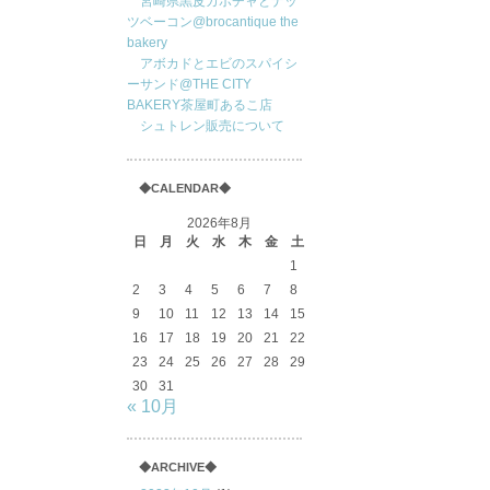
宮崎県黒皮カボチャとナッ
ツベーコン@brocantique the
bakery
アボカドとエビのスパイシ
ーサンド@THE CITY
BAKERY茶屋町あるこ店
シュトレン販売について
◆CALENDAR◆
2026年8月
日
月
火
水
木
金
土
1
2
3
4
5
6
7
8
9
10
11
12
13
14
15
16
17
18
19
20
21
22
23
24
25
26
27
28
29
30
31
« 10月
◆ARCHIVE◆