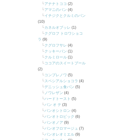
アナナトココ
(2)
アマニのパン
(4)
イチジクとクルミのパン
(10)
カネルオブッレ
(1)
クグロフ トロワショコ
ラ
(9)
クグロフサレ
(4)
クッキーパン
(1)
クルミロール
(1)
ココアのスイートブール
(2)
コンプレノワ
(5)
スペシアルショコラ
(4)
デニッシュ食パン
(5)
ノワレザン
(4)
ハードトースト
(5)
パン オ テ
(3)
パンオシトロン
(4)
パンオトロピック
(6)
パンオノア
(9)
パンオフロマージュ
(7)
パンオレオミエル
(9)