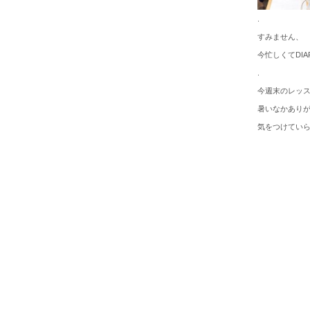
.
すみません、
今忙しくてDI
.
今週末のレッ
暑いなかあり
気をつけてい