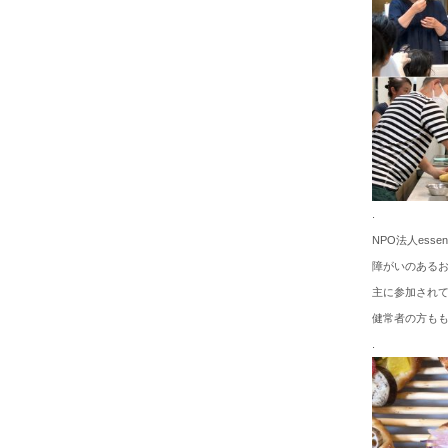
.
NPO法人ess
障がいのある
主に参加され
健常者の方も
.