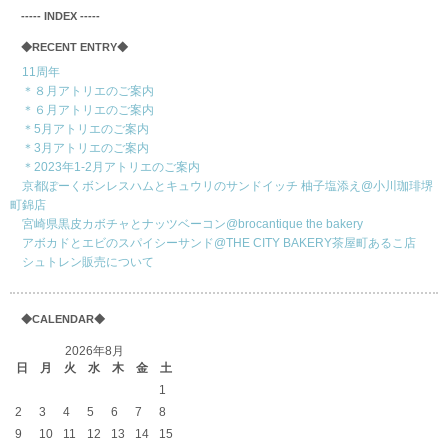
‐‐‐‐‐ INDEX ‐‐‐‐‐
◆RECENT ENTRY◆
11周年
＊８月アトリエのご案内
＊６月アトリエのご案内
＊5月アトリエのご案内
＊3月アトリエのご案内
＊2023年1-2月アトリエのご案内
京都ぽーくボンレスハムとキュウリのサンドイッチ 柚子塩添え@小川珈琲堺
町錦店
宮崎県黒皮カボチャとナッツベーコン@brocantique the bakery
アボカドとエビのスパイシーサンド@THE CITY BAKERY茶屋町あるこ店
シュトレン販売について
◆CALENDAR◆
2026年8月
日
月
火
水
木
金
土
1
2
3
4
5
6
7
8
9
10
11
12
13
14
15