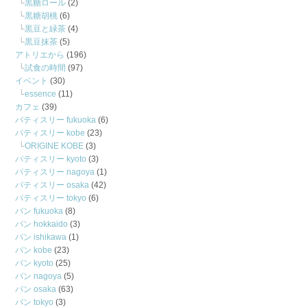
黒糖ロール
(2)
黒糖胡桃
(6)
黒豆と緑茶
(4)
黒豆抹茶
(5)
アトリエから
(196)
試食の時間
(97)
イベント
(30)
essence
(11)
カフェ
(39)
パティスリー fukuoka
(6)
パティスリー kobe
(23)
ORIGINE KOBE
(3)
パティスリー kyoto
(3)
パティスリー nagoya
(1)
パティスリー osaka
(42)
パティスリー tokyo
(6)
パン fukuoka
(8)
パン hokkaido
(3)
パン ishikawa
(1)
パン kobe
(23)
パン kyoto
(25)
パン nagoya
(5)
パン osaka
(63)
パン tokyo
(3)