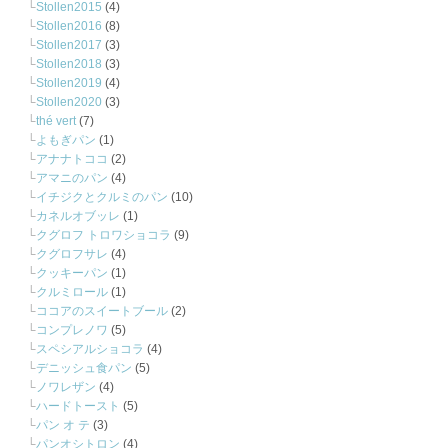
Stollen2015
(4)
Stollen2016
(8)
Stollen2017
(3)
Stollen2018
(3)
Stollen2019
(4)
Stollen2020
(3)
thé vert
(7)
よもぎパン
(1)
アナナトココ
(2)
アマニのパン
(4)
イチジクとクルミのパン
(10)
カネルオブッレ
(1)
クグロフ トロワショコラ
(9)
クグロフサレ
(4)
クッキーパン
(1)
クルミロール
(1)
ココアのスイートブール
(2)
コンプレノワ
(5)
スペシアルショコラ
(4)
デニッシュ食パン
(5)
ノワレザン
(4)
ハードトースト
(5)
パン オ テ
(3)
パンオシトロン
(4)