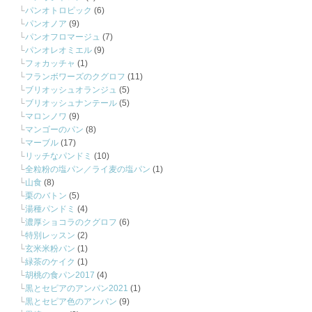
パンオトロピック
(6)
パンオノア
(9)
パンオフロマージュ
(7)
パンオレオミエル
(9)
フォカッチャ
(1)
フランボワーズのクグロフ
(11)
ブリオッシュオランジュ
(5)
ブリオッシュナンテール
(5)
マロンノワ
(9)
マンゴーのパン
(8)
マーブル
(17)
リッチなパンドミ
(10)
全粒粉の塩パン／ライ麦の塩パン
(1)
山食
(8)
栗のバトン
(5)
湯種パンドミ
(4)
濃厚ショコラのクグロフ
(6)
特別レッスン
(2)
玄米米粉パン
(1)
緑茶のケイク
(1)
胡桃の食パン2017
(4)
黒とセピアのアンパン2021
(1)
黒とセピア色のアンパン
(9)