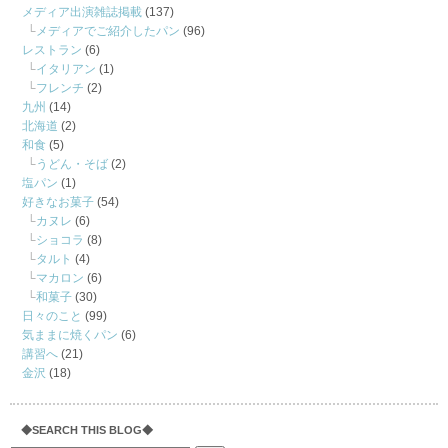
メディア出演雑誌掲載
(137)
メディアでご紹介したパン
(96)
レストラン
(6)
イタリアン
(1)
フレンチ
(2)
九州
(14)
北海道
(2)
和食
(5)
うどん・そば
(2)
塩パン
(1)
好きなお菓子
(54)
カヌレ
(6)
ショコラ
(8)
タルト
(4)
マカロン
(6)
和菓子
(30)
日々のこと
(99)
気ままに焼くパン
(6)
講習へ
(21)
金沢
(18)
◆SEARCH THIS BLOG◆