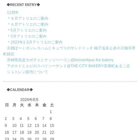
◆RECENT ENTRY◆
11周年
＊８月アトリエのご案内
＊６月アトリエのご案内
＊5月アトリエのご案内
＊3月アトリエのご案内
＊2023年1-2月アトリエのご案内
京都ぽーくボンレスハムとキュウリのサンドイッチ 柚子塩添え@小川珈琲堺
町錦店
宮崎県黒皮カボチャとナッツベーコン@brocantique the bakery
アボカドとエビのスパイシーサンド@THE CITY BAKERY茶屋町あるこ店
シュトレン販売について
◆CALENDAR◆
2026年8月
日
月
火
水
木
金
土
1
2
3
4
5
6
7
8
9
10
11
12
13
14
15
16
17
18
19
20
21
22
23
24
25
26
27
28
29