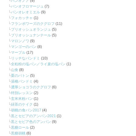
パンオノア
(9)
パンオフロマージュ
(7)
パンオレオミエル
(9)
フォカッチャ
(1)
フランボワーズのクグロフ
(11)
ブリオッシュオランジュ
(5)
ブリオッシュナンテール
(5)
マロンノワ
(9)
マンゴーのパン
(8)
マーブル
(17)
リッチなパンドミ
(10)
全粒粉の塩パン／ライ麦の塩パン
(1)
山食
(8)
栗のバトン
(5)
湯種パンドミ
(4)
濃厚ショコラのクグロフ
(6)
特別レッスン
(2)
玄米米粉パン
(1)
緑茶のケイク
(1)
胡桃の食パン2017
(4)
黒とセピアのアンパン2021
(1)
黒とセピア色のアンパン
(9)
黒糖ロール
(2)
黒糖胡桃
(6)