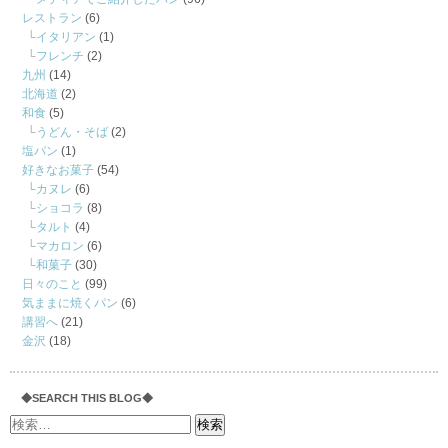
レストラン
(6)
イタリアン
(1)
フレンチ
(2)
九州
(14)
北海道
(2)
和食
(5)
うどん・そば
(2)
塩パン
(1)
好きなお菓子
(54)
カヌレ
(6)
ショコラ
(8)
タルト
(4)
マカロン
(6)
和菓子
(30)
日々のこと
(99)
気ままに焼くパン
(6)
講習へ
(21)
金沢
(18)
◆SEARCH THIS BLOG◆