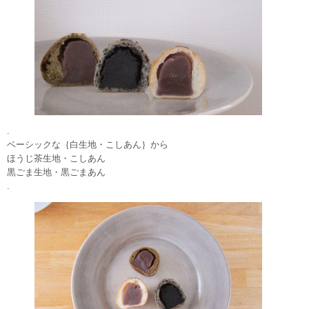
.
ベーシックな｛白生地・こしあん｝から
ほうじ茶生地・こしあん
黒ごま生地・黒ごまあん
.