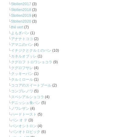
Stollen2017
(3)
Stollen2018
(3)
Stollen2019
(4)
Stollen2020
(3)
thé vert
(7)
よもぎパン
(1)
アナナトココ
(2)
アマニのパン
(4)
イチジクとクルミのパン
(10)
カネルオブッレ
(1)
クグロフ トロワショコラ
(9)
クグロフサレ
(4)
クッキーパン
(1)
クルミロール
(1)
ココアのスイートブール
(2)
コンプレノワ
(5)
スペシアルショコラ
(4)
デニッシュ食パン
(5)
ノワレザン
(4)
ハードトースト
(5)
パン オ テ
(3)
パンオシトロン
(4)
パンオトロピック
(6)