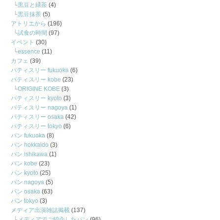
黒豆と緑茶
(4)
黒豆抹茶
(5)
アトリエから
(196)
試食の時間
(97)
イベント
(30)
essence
(11)
カフェ
(39)
パティスリー fukuoka
(6)
パティスリー kobe
(23)
ORIGINE KOBE
(3)
パティスリー kyoto
(3)
パティスリー nagoya
(1)
パティスリー osaka
(42)
パティスリー tokyo
(6)
パン fukuoka
(8)
パン hokkaido
(3)
パン ishikawa
(1)
パン kobe
(23)
パン kyoto
(25)
パン nagoya
(5)
パン osaka
(63)
パン tokyo
(3)
メディア出演雑誌掲載
(137)
メディアでご紹介したパン
(96)