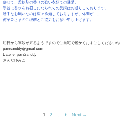
併せて、柔軟剤の香りの強い衣類での受講、
手首に香水をお召しになられての受講はお断りしております。
勝手なお願いなのは重々承知
しておりますが、体調が…。
何卒皆さまのご理解とご協力をお願い申し上げます。
明日から寒波が来るようですのでご自宅で暖かくおすごしくださいね
painsanddy@gmail.com
L’atelier painSanddy
さんだゆみこ
1
2
…
6
Next →