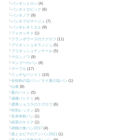
パンオシトロン
(4)
パンオトロピック
(6)
パンオノア
(9)
パンオフロマージュ
(7)
パンオレオミエル
(9)
フォカッチャ
(1)
フランボワーズのクグロフ
(11)
ブリオッシュオランジュ
(5)
ブリオッシュナンテール
(5)
マロンノワ
(9)
マンゴーのパン
(8)
マーブル
(17)
リッチなパンドミ
(10)
全粒粉の塩パン／ライ麦の塩パン
(1)
山食
(8)
栗のバトン
(5)
湯種パンドミ
(4)
濃厚ショコラのクグロフ
(6)
特別レッスン
(2)
玄米米粉パン
(1)
緑茶のケイク
(1)
胡桃の食パン2017
(4)
黒とセピアのアンパン2021
(1)