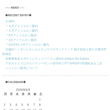
‐‐‐‐‐ INDEX ‐‐‐‐‐
◆RECENT ENTRY◆
11周年
＊８月アトリエのご案内
＊６月アトリエのご案内
＊5月アトリエのご案内
＊3月アトリエのご案内
＊2023年1-2月アトリエのご案内
京都ぽーくボンレスハムとキュウリのサンドイッチ 柚子塩添え@小川珈琲堺
町錦店
宮崎県黒皮カボチャとナッツベーコン@brocantique the bakery
アボカドとエビのスパイシーサンド@THE CITY BAKERY茶屋町あるこ店
シュトレン販売について
◆CALENDAR◆
2026年8月
日
月
火
水
木
金
土
1
2
3
4
5
6
7
8