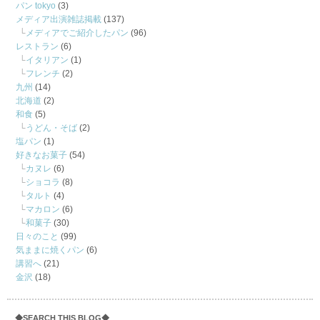
パン tokyo
(3)
メディア出演雑誌掲載
(137)
メディアでご紹介したパン
(96)
レストラン
(6)
イタリアン
(1)
フレンチ
(2)
九州
(14)
北海道
(2)
和食
(5)
うどん・そば
(2)
塩パン
(1)
好きなお菓子
(54)
カヌレ
(6)
ショコラ
(8)
タルト
(4)
マカロン
(6)
和菓子
(30)
日々のこと
(99)
気ままに焼くパン
(6)
講習へ
(21)
金沢
(18)
◆SEARCH THIS BLOG◆