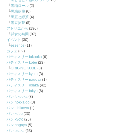
黒とセピア色のアンパン
(9)
黒糖ロール
(2)
黒糖胡桃
(6)
黒豆と緑茶
(4)
黒豆抹茶
(5)
アトリエから
(196)
試食の時間
(97)
イベント
(30)
essence
(11)
カフェ
(39)
パティスリー fukuoka
(6)
パティスリー kobe
(23)
ORIGINE KOBE
(3)
パティスリー kyoto
(3)
パティスリー nagoya
(1)
パティスリー osaka
(42)
パティスリー tokyo
(6)
パン fukuoka
(8)
パン hokkaido
(3)
パン ishikawa
(1)
パン kobe
(23)
パン kyoto
(25)
パン nagoya
(5)
パン osaka
(63)