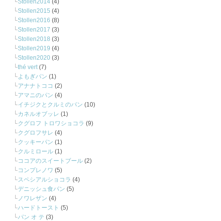
Stollen2014
(4)
Stollen2015
(4)
Stollen2016
(8)
Stollen2017
(3)
Stollen2018
(3)
Stollen2019
(4)
Stollen2020
(3)
thé vert
(7)
よもぎパン
(1)
アナナトココ
(2)
アマニのパン
(4)
イチジクとクルミのパン
(10)
カネルオブッレ
(1)
クグロフ トロワショコラ
(9)
クグロフサレ
(4)
クッキーパン
(1)
クルミロール
(1)
ココアのスイートブール
(2)
コンプレノワ
(5)
スペシアルショコラ
(4)
デニッシュ食パン
(5)
ノワレザン
(4)
ハードトースト
(5)
パン オ テ
(3)