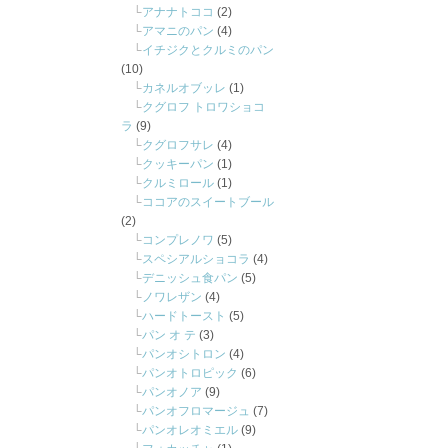
アナナトココ
(2)
アマニのパン
(4)
イチジクとクルミのパン
(10)
カネルオブッレ
(1)
クグロフ トロワショコ
ラ
(9)
クグロフサレ
(4)
クッキーパン
(1)
クルミロール
(1)
ココアのスイートブール
(2)
コンプレノワ
(5)
スペシアルショコラ
(4)
デニッシュ食パン
(5)
ノワレザン
(4)
ハードトースト
(5)
パン オ テ
(3)
パンオシトロン
(4)
パンオトロピック
(6)
パンオノア
(9)
パンオフロマージュ
(7)
パンオレオミエル
(9)