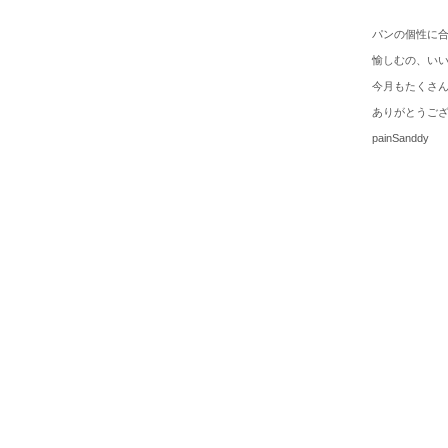
パンの個性に
愉しむの、い
今月もたくさ
ありがとうご
painSanddy