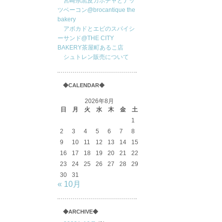
宮崎県黒皮カボチャとナッ
ツベーコン@brocantique the
bakery
アボカドとエビのスパイシ
ーサンド@THE CITY
BAKERY茶屋町あるこ店
シュトレン販売について
◆CALENDAR◆
2026年8月
日
月
火
水
木
金
土
1
2
3
4
5
6
7
8
9
10
11
12
13
14
15
16
17
18
19
20
21
22
23
24
25
26
27
28
29
30
31
« 10月
◆ARCHIVE◆