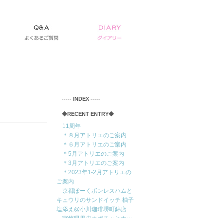
‐‐‐‐‐ INDEX ‐‐‐‐‐
◆RECENT ENTRY◆
11周年
＊８月アトリエのご案内
＊６月アトリエのご案内
＊5月アトリエのご案内
＊3月アトリエのご案内
＊2023年1-2月アトリエの
ご案内
京都ぽーくボンレスハムと
キュウリのサンドイッチ 柚子
塩添え@小川珈琲堺町錦店