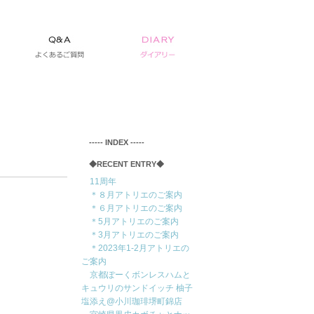
‐‐‐‐‐ INDEX ‐‐‐‐‐
◆RECENT ENTRY◆
11周年
＊８月アトリエのご案内
＊６月アトリエのご案内
＊5月アトリエのご案内
＊3月アトリエのご案内
＊2023年1-2月アトリエの
ご案内
京都ぽーくボンレスハムと
キュウリのサンドイッチ 柚子
塩添え@小川珈琲堺町錦店