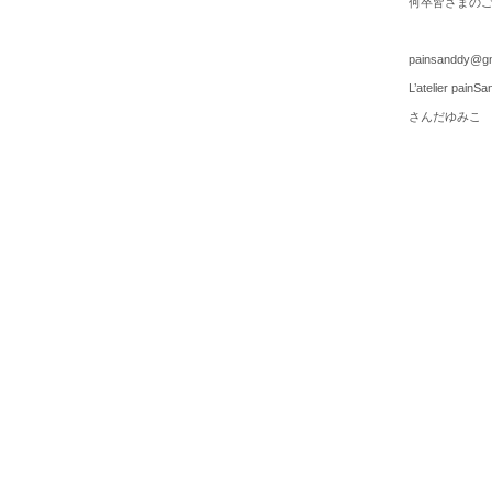
何卒皆さまの
painsanddy@gm
L’atelier painS
さんだゆみこ