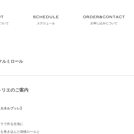
 クルミロール
アトリエのご案内
／カネルブッレ】
レラで作る生地に
トを巻き込んだ胡桃ロールと