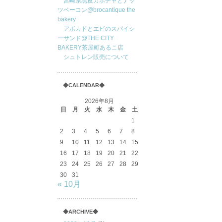
宮崎県黒皮カボチャとナッ
ツベーコン@brocantique the
bakery
アボカドとエビのスパイシ
ーサンド@THE CITY
BAKERY茶屋町あるこ店
シュトレン販売について
◆CALENDAR◆
2026年8月
日
月
火
水
木
金
土
1
2
3
4
5
6
7
8
9
10
11
12
13
14
15
16
17
18
19
20
21
22
23
24
25
26
27
28
29
30
31
« 10月
◆ARCHIVE◆