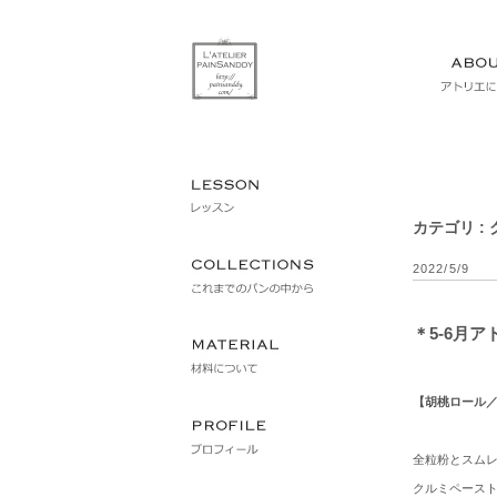
カテゴリ :
2022/5/9
＊5-6月
【胡桃ロール
全粒粉とスム
クルミペース