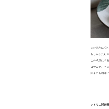
まだ試作に悩
もしかしたら
この成形にす
コテコテ、あ
紅茶にも珈琲
アトリエ開催