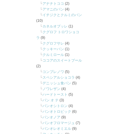
アナナトココ
(2)
アマニのパン
(4)
イチジクとクルミのパン
(10)
カネルオブッレ
(1)
クグロフ トロワショコ
ラ
(9)
クグロフサレ
(4)
クッキーパン
(1)
クルミロール
(1)
ココアのスイートブール
(2)
コンプレノワ
(5)
スペシアルショコラ
(4)
デニッシュ食パン
(5)
ノワレザン
(4)
ハードトースト
(5)
パン オ テ
(3)
パンオシトロン
(4)
パンオトロピック
(6)
パンオノア
(9)
パンオフロマージュ
(7)
パンオレオミエル
(9)