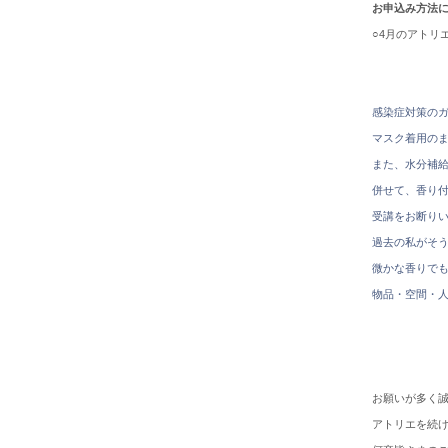
お申込み方法
○4月のアトリ
感染症対策の
マスク着用の
また、水分補
併せて、香り
受講をお断り
過去の私がそ
微かな香りで
物品・空間・
お願いが多く
アトリエを続