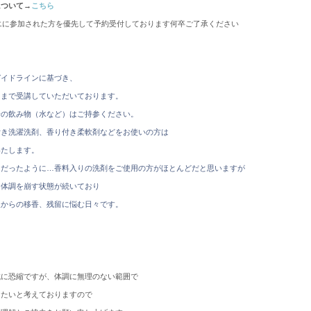
について→
こちら
エに参加された方を優先して予約受付しております何卒ご了承ください
ガイドラインに基づき、
ままで受講していただいております。
給の飲み物（水など）はご持参ください。
付き洗濯洗剤、香り付き柔軟剤などをお使いの方は
いたします。
うだったように…香料入りの洗剤をご使用の方がほとんどだと思いますが
も体調を崩す状態が続いており
人からの移香、残留に悩む日々です。
誠に恐縮ですが、体調に無理のない範囲で
けたいと考えておりますので