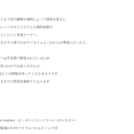
煎りまで豆の種類や個性によって焙煎を変えた
プレッソやカフェラテとも相性抜群の
っとしたパン生地ドーナツ。
れるテラス席でのオヤツタイムもこれからの季節にぴ
ったり。
ューは不定期で製造されているため
日並
ぶわけではありませんが、
ばらくの間毎日作ってく
ださるそうです。
りますので売切次第終了となります
 coffee roastery（ビ－ポートランドコーヒーロースター）
船場4-8-3サクラブルービルディング1F