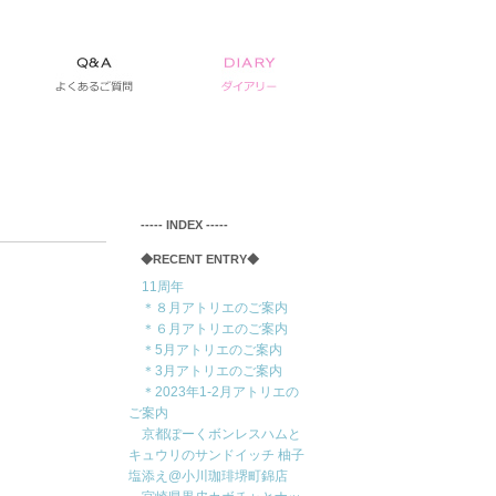
‐‐‐‐‐ INDEX ‐‐‐‐‐
◆RECENT ENTRY◆
11周年
＊８月アトリエのご案内
＊６月アトリエのご案内
＊5月アトリエのご案内
＊3月アトリエのご案内
＊2023年1-2月アトリエの
ご案内
京都ぽーくボンレスハムと
キュウリのサンドイッチ 柚子
塩添え@小川珈琲堺町錦店