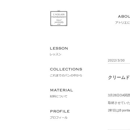
2022/3/30
クリームド
3月28日OA
取材させてい
2軒目はB portlan