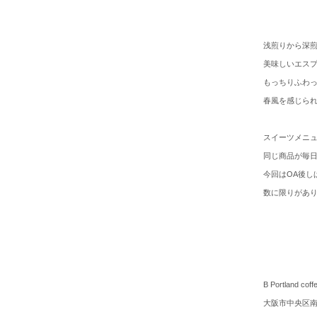
浅煎りから深
美味しいエス
もっちりふわ
春風を感じら
スイーツメニ
同じ商品が毎
今回はOA後し
数に限りがあ
B Portland
大阪市中央区南