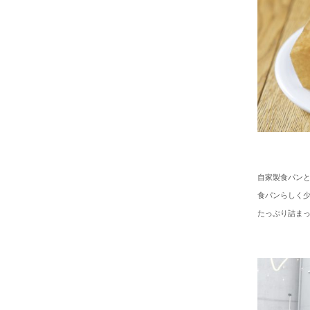
自家製食パン
食パンらしく
たっぷり詰ま