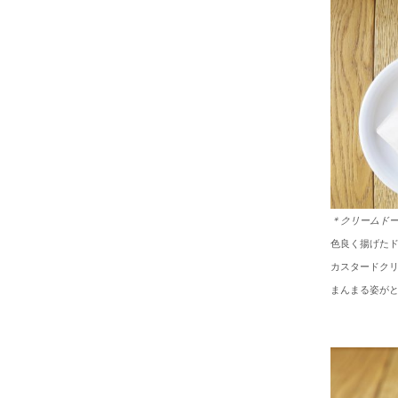
＊クリームド
色良く揚げた
カスタードク
まんまる姿が