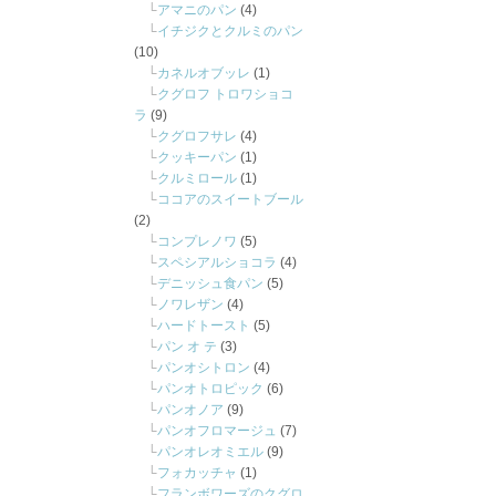
アマニのパン
(4)
イチジクとクルミのパン
(10)
カネルオブッレ
(1)
クグロフ トロワショコ
ラ
(9)
クグロフサレ
(4)
クッキーパン
(1)
クルミロール
(1)
ココアのスイートブール
(2)
コンプレノワ
(5)
スペシアルショコラ
(4)
デニッシュ食パン
(5)
ノワレザン
(4)
ハードトースト
(5)
パン オ テ
(3)
パンオシトロン
(4)
パンオトロピック
(6)
パンオノア
(9)
パンオフロマージュ
(7)
パンオレオミエル
(9)
フォカッチャ
(1)
フランボワーズのクグロ