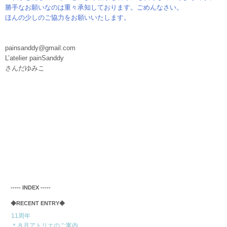
勝手なお願いなのは重々承知しております。ごめんなさい。
ほんの少しの
ご協力をお願いいたします。
painsanddy@gmail.com
L’atelier painSanddy
さんだゆみこ
‐‐‐‐‐ INDEX ‐‐‐‐‐
◆RECENT ENTRY◆
11周年
＊８月アトリエのご案内