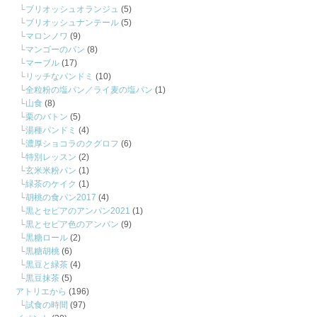
ブリオッシュオランジュ
(5)
ブリオッシュナンテール
(5)
マロンノワ
(9)
マンゴーのパン
(8)
マーブル
(17)
リッチなパンドミ
(10)
全粒粉の塩パン／ライ麦の塩パン
(1)
山食
(8)
栗のバトン
(5)
湯種パンドミ
(4)
濃厚ショコラのクグロフ
(6)
特別レッスン
(2)
玄米米粉パン
(1)
緑茶のケイク
(1)
胡桃の食パン2017
(4)
黒とセピアのアンパン2021
(1)
黒とセピア色のアンパン
(9)
黒糖ロール
(2)
黒糖胡桃
(6)
黒豆と緑茶
(4)
黒豆抹茶
(5)
アトリエから
(196)
試食の時間
(97)