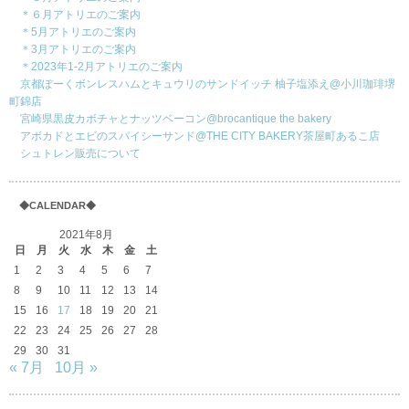
＊６月アトリエのご案内
＊5月アトリエのご案内
＊3月アトリエのご案内
＊2023年1-2月アトリエのご案内
京都ぽーくボンレスハムとキュウリのサンドイッチ 柚子塩添え@小川珈琲堺
町錦店
宮崎県黒皮カボチャとナッツベーコン@brocantique the bakery
アボカドとエビのスパイシーサンド@THE CITY BAKERY茶屋町あるこ店
シュトレン販売について
◆CALENDAR◆
2021年8月
日
月
火
水
木
金
土
1
2
3
4
5
6
7
8
9
10
11
12
13
14
15
16
17
18
19
20
21
22
23
24
25
26
27
28
29
30
31
« 7月
10月 »