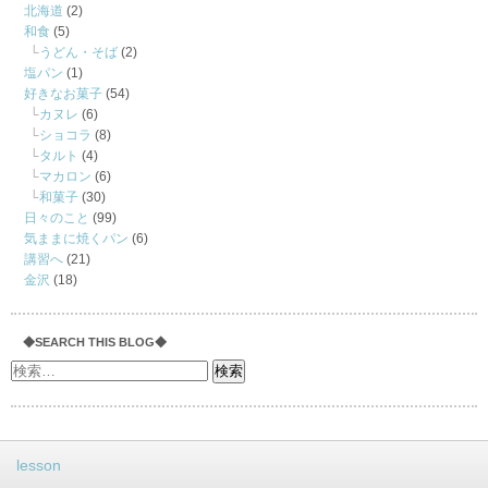
北海道
(2)
和食
(5)
うどん・そば
(2)
塩パン
(1)
好きなお菓子
(54)
カヌレ
(6)
ショコラ
(8)
タルト
(4)
マカロン
(6)
和菓子
(30)
日々のこと
(99)
気ままに焼くパン
(6)
講習へ
(21)
金沢
(18)
◆SEARCH THIS BLOG◆
lesson