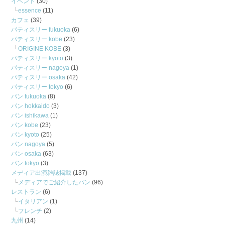
イベント
(30)
essence
(11)
カフェ
(39)
パティスリー fukuoka
(6)
パティスリー kobe
(23)
ORIGINE KOBE
(3)
パティスリー kyoto
(3)
パティスリー nagoya
(1)
パティスリー osaka
(42)
パティスリー tokyo
(6)
パン fukuoka
(8)
パン hokkaido
(3)
パン ishikawa
(1)
パン kobe
(23)
パン kyoto
(25)
パン nagoya
(5)
パン osaka
(63)
パン tokyo
(3)
メディア出演雑誌掲載
(137)
メディアでご紹介したパン
(96)
レストラン
(6)
イタリアン
(1)
フレンチ
(2)
九州
(14)