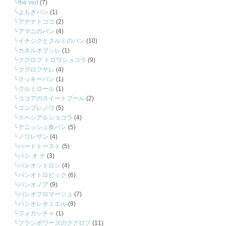
thé vert
(7)
よもぎパン
(1)
アナナトココ
(2)
アマニのパン
(4)
イチジクとクルミのパン
(10)
カネルオブッレ
(1)
クグロフ トロワショコラ
(9)
クグロフサレ
(4)
クッキーパン
(1)
クルミロール
(1)
ココアのスイートブール
(2)
コンプレノワ
(5)
スペシアルショコラ
(4)
デニッシュ食パン
(5)
ノワレザン
(4)
ハードトースト
(5)
パン オ テ
(3)
パンオシトロン
(4)
パンオトロピック
(6)
パンオノア
(9)
パンオフロマージュ
(7)
パンオレオミエル
(9)
フォカッチャ
(1)
フランボワーズのクグロフ
(11)