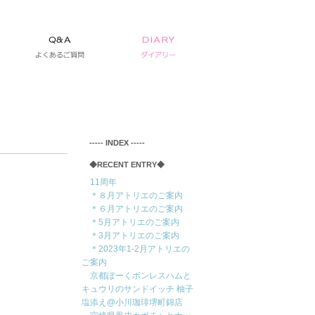
‐‐‐‐‐ INDEX ‐‐‐‐‐
◆RECENT ENTRY◆
11周年
＊８月アトリエのご案内
＊６月アトリエのご案内
＊5月アトリエのご案内
＊3月アトリエのご案内
＊2023年1-2月アトリエの
ご案内
京都ぽーくボンレスハムと
キュウリのサンドイッチ 柚子
塩添え@小川珈琲堺町錦店