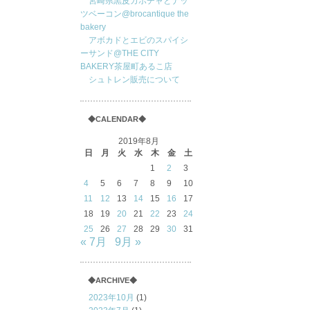
宮崎県黒皮カボチャとナッ
ツベーコン@brocantique the
bakery
アボカドとエビのスパイシ
ーサンド@THE CITY
BAKERY茶屋町あるこ店
シュトレン販売について
◆CALENDAR◆
2019年8月
日
月
火
水
木
金
土
1
2
3
4
5
6
7
8
9
10
11
12
13
14
15
16
17
18
19
20
21
22
23
24
25
26
27
28
29
30
31
« 7月
9月 »
◆ARCHIVE◆
2023年10月
(1)