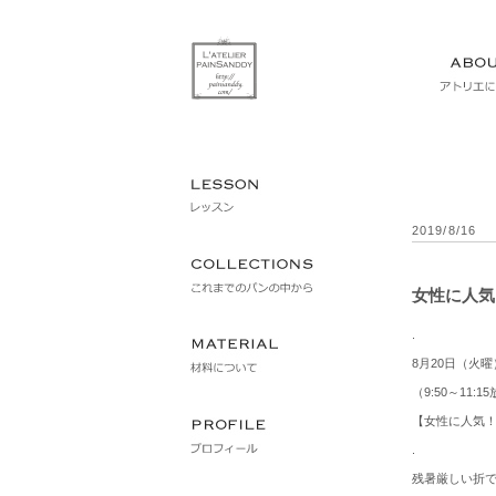
2019/8/16
女性に人気
.
8
月20
日（火曜
（
9:50
～
11:15
【女性に人気
.
残暑厳しい折