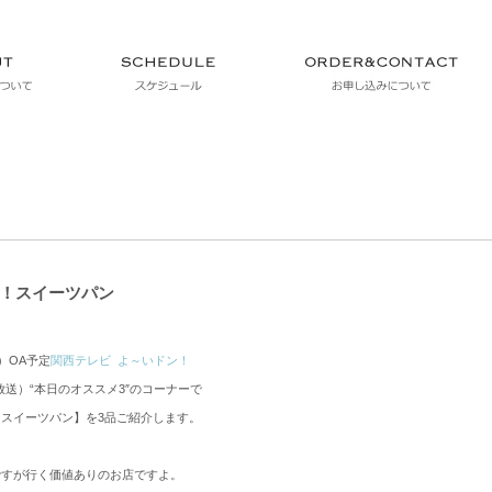
！スイーツパン
）
OA
予定
関西テレビ
よ～いドン！
放送）“本日のオススメ
3″
のコーナーで
！スイーツパン】を
3
品ご紹介します。
ですが行く価値ありのお店ですよ。