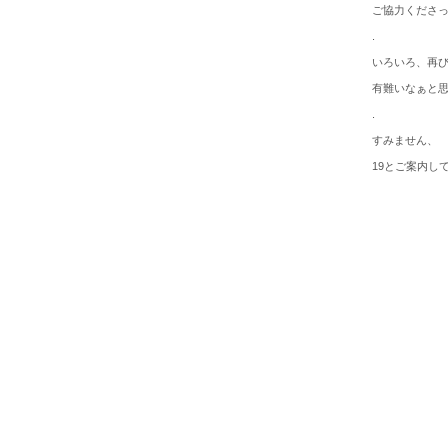
ご協力くださ
.
いろいろ、再
有難いなぁと
.
すみません、
19とご案内し