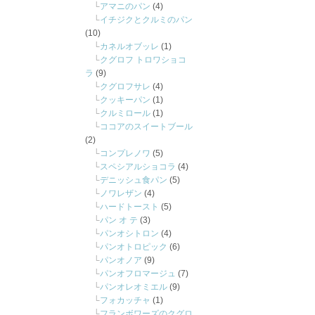
アマニのパン
(4)
イチジクとクルミのパン
(10)
カネルオブッレ
(1)
クグロフ トロワショコ
ラ
(9)
クグロフサレ
(4)
クッキーパン
(1)
クルミロール
(1)
ココアのスイートブール
(2)
コンプレノワ
(5)
スペシアルショコラ
(4)
デニッシュ食パン
(5)
ノワレザン
(4)
ハードトースト
(5)
パン オ テ
(3)
パンオシトロン
(4)
パンオトロピック
(6)
パンオノア
(9)
パンオフロマージュ
(7)
パンオレオミエル
(9)
フォカッチャ
(1)
フランボワーズのクグロ