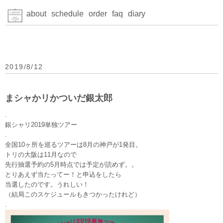
about
schedule
order
faq
diary
2019/8/12
まシャかリかついだ銀太郎
.
銀シャリ2019単独ツアー
.
全国10ヶ所を巡るツアーは8月の神戸が1発目。
トリの大阪は11月なので
先行抽選予約の5月時点では予定が読めず。。
とりあえず当たってー！と申込をしたら
当選したのです。うれしい！
（結局このスケジュールもきつかったけれど）
.