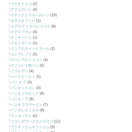
アナナトココ
(2)
アマニのパン
(4)
イチジクとクルミのパン
(10)
カネルオブッレ
(1)
クグロフ トロワショコラ
(9)
クグロフサレ
(4)
クッキーパン
(1)
クルミロール
(1)
ココアのスイートブール
(2)
コンプレノワ
(5)
スペシアルショコラ
(4)
デニッシュ食パン
(5)
ノワレザン
(4)
ハードトースト
(5)
パン オ テ
(3)
パンオシトロン
(4)
パンオトロピック
(6)
パンオノア
(9)
パンオフロマージュ
(7)
パンオレオミエル
(9)
フォカッチャ
(1)
フランボワーズのクグロフ
(11)
ブリオッシュオランジュ
(5)