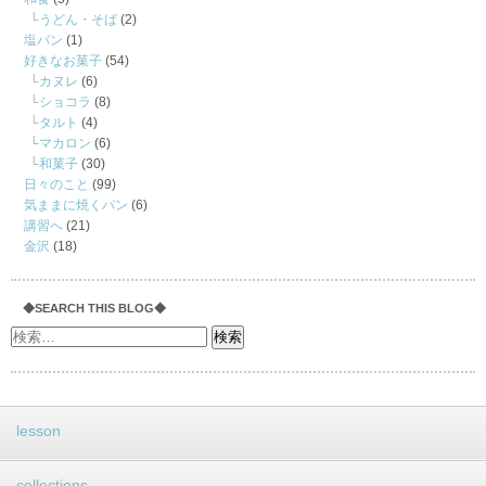
うどん・そば
(2)
塩パン
(1)
好きなお菓子
(54)
カヌレ
(6)
ショコラ
(8)
タルト
(4)
マカロン
(6)
和菓子
(30)
日々のこと
(99)
気ままに焼くパン
(6)
講習へ
(21)
金沢
(18)
◆SEARCH THIS BLOG◆
lesson
collections