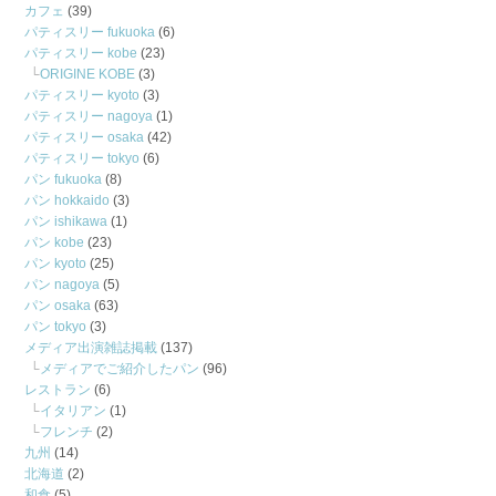
カフェ
(39)
パティスリー fukuoka
(6)
パティスリー kobe
(23)
ORIGINE KOBE
(3)
パティスリー kyoto
(3)
パティスリー nagoya
(1)
パティスリー osaka
(42)
パティスリー tokyo
(6)
パン fukuoka
(8)
パン hokkaido
(3)
パン ishikawa
(1)
パン kobe
(23)
パン kyoto
(25)
パン nagoya
(5)
パン osaka
(63)
パン tokyo
(3)
メディア出演雑誌掲載
(137)
メディアでご紹介したパン
(96)
レストラン
(6)
イタリアン
(1)
フレンチ
(2)
九州
(14)
北海道
(2)
和食
(5)