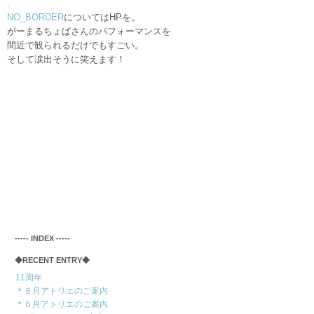
.
NO_BORDER
についてはHPを。
がーまるちょばさんのパフォーマンスを
間近で観られるだけでもすごい。
そして涙出そうに笑えます！
‐‐‐‐‐ INDEX ‐‐‐‐‐
◆RECENT ENTRY◆
11周年
＊８月アトリエのご案内
＊６月アトリエのご案内