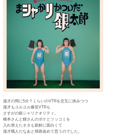
.
漫才の間に5分？くらいのVTRを交互に挟みつつ
漫才もユルユル爆笑VTRも
さすがの銀シャリクオリティ。
橋本さんと鰻さんのボケとツッコミを
入れ替えたネタも新鮮に面白くて
漫才職人だなあと帰路改めて思うのでした。