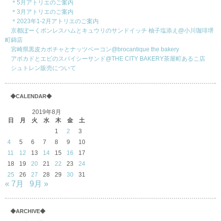
＊5月アトリエのご案内
＊3月アトリエのご案内
＊2023年1-2月アトリエのご案内
京都ぽーくボンレスハムとキュウリのサンドイッチ 柚子塩添え@小川珈琲堺
町錦店
宮崎県黒皮カボチャとナッツベーコン@brocantique the bakery
アボカドとエビのスパイシーサンド@THE CITY BAKERY茶屋町あるこ店
シュトレン販売について
◆CALENDAR◆
2019年8月
日
月
火
水
木
金
土
1
2
3
4
5
6
7
8
9
10
11
12
13
14
15
16
17
18
19
20
21
22
23
24
25
26
27
28
29
30
31
« 7月
9月 »
◆ARCHIVE◆