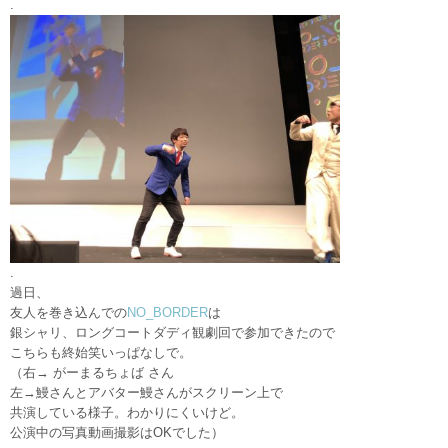
.
.
過日、
友人を巻き込んでの
NO_BORDER
は
銀シャリ、ロングコートダディ観劇回で参加できたので
こちらも終始笑いっぱなしで。
（右→ がーまるちょば さん
左→鰻さんとアバター鰻さんがスクリーン上で
共演している様子。わかりにくいけど。
公演中の写真動画撮影はOKでした）