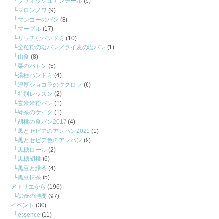
ブリオッシュナンテール
(5)
マロンノワ
(9)
マンゴーのパン
(8)
マーブル
(17)
リッチなパンドミ
(10)
全粒粉の塩パン／ライ麦の塩パン
(1)
山食
(8)
栗のバトン
(5)
湯種パンドミ
(4)
濃厚ショコラのクグロフ
(6)
特別レッスン
(2)
玄米米粉パン
(1)
緑茶のケイク
(1)
胡桃の食パン2017
(4)
黒とセピアのアンパン2021
(1)
黒とセピア色のアンパン
(9)
黒糖ロール
(2)
黒糖胡桃
(6)
黒豆と緑茶
(4)
黒豆抹茶
(5)
アトリエから
(196)
試食の時間
(97)
イベント
(30)
essence
(11)