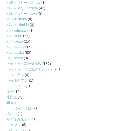
パティスリー nagoya
(1)
パティスリー osaka
(42)
パティスリー tokyo
(6)
パン fukuoka
(8)
パン hokkaido
(3)
パン ishikawa
(1)
パン kobe
(23)
パン kyoto
(25)
パン nagoya
(5)
パン osaka
(63)
パン tokyo
(3)
メディア出演雑誌掲載
(137)
メディアでご紹介したパン
(96)
レストラン
(6)
イタリアン
(1)
フレンチ
(2)
九州
(14)
北海道
(2)
和食
(5)
うどん・そば
(2)
塩パン
(1)
好きなお菓子
(54)
カヌレ
(6)
ショコラ
(8)