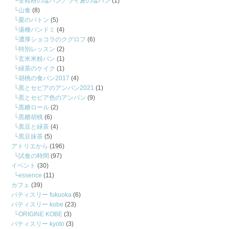
全粒粉の塩パン／ライ麦の塩パン
(1)
山食
(8)
栗のバトン
(5)
湯種パンドミ
(4)
濃厚ショコラのクグロフ
(6)
特別レッスン
(2)
玄米米粉パン
(1)
緑茶のケイク
(1)
胡桃の食パン2017
(4)
黒とセピアのアンパン2021
(1)
黒とセピア色のアンパン
(9)
黒糖ロール
(2)
黒糖胡桃
(6)
黒豆と緑茶
(4)
黒豆抹茶
(5)
アトリエから
(196)
試食の時間
(97)
イベント
(30)
essence
(11)
カフェ
(39)
パティスリー fukuoka
(6)
パティスリー kobe
(23)
ORIGINE KOBE
(3)
パティスリー kyoto
(3)