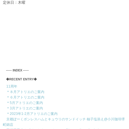
定休日：木曜
‐‐‐‐‐ INDEX ‐‐‐‐‐
◆RECENT ENTRY◆
11周年
＊８月アトリエのご案内
＊６月アトリエのご案内
＊5月アトリエのご案内
＊3月アトリエのご案内
＊2023年1-2月アトリエのご案内
京都ぽーくボンレスハムとキュウリのサンドイッチ 柚子塩添え@小川珈琲堺
町錦店