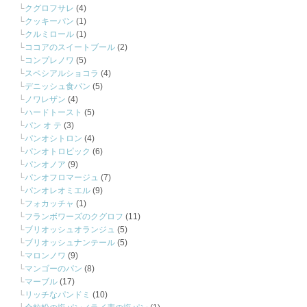
クグロフサレ
(4)
クッキーパン
(1)
クルミロール
(1)
ココアのスイートブール
(2)
コンプレノワ
(5)
スペシアルショコラ
(4)
デニッシュ食パン
(5)
ノワレザン
(4)
ハードトースト
(5)
パン オ テ
(3)
パンオシトロン
(4)
パンオトロピック
(6)
パンオノア
(9)
パンオフロマージュ
(7)
パンオレオミエル
(9)
フォカッチャ
(1)
フランボワーズのクグロフ
(11)
ブリオッシュオランジュ
(5)
ブリオッシュナンテール
(5)
マロンノワ
(9)
マンゴーのパン
(8)
マーブル
(17)
リッチなパンドミ
(10)