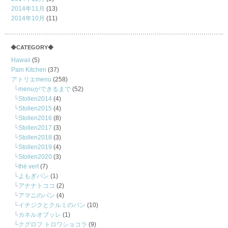
2014年11月
(13)
2014年10月
(11)
◆CATEGORY◆
Hawaii
(5)
Pain Kitchen
(37)
アトリエmenu
(258)
menuができるまで
(52)
Stollen2014
(4)
Stollen2015
(4)
Stollen2016
(8)
Stollen2017
(3)
Stollen2018
(3)
Stollen2019
(4)
Stollen2020
(3)
thé vert
(7)
よもぎパン
(1)
アナナトココ
(2)
アマニのパン
(4)
イチジクとクルミのパン
(10)
カネルオブッレ
(1)
クグロフ トロワショコラ
(9)