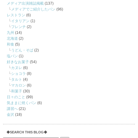
メディア出演雑誌掲載
(137)
メディアでご紹介したパン
(96)
レストラン
(6)
イタリアン
(1)
フレンチ
(2)
九州
(14)
北海道
(2)
和食
(5)
うどん・そば
(2)
塩パン
(1)
好きなお菓子
(54)
カヌレ
(6)
ショコラ
(8)
タルト
(4)
マカロン
(6)
和菓子
(30)
日々のこと
(99)
気ままに焼くパン
(6)
講習へ
(21)
金沢
(18)
◆SEARCH THIS BLOG◆