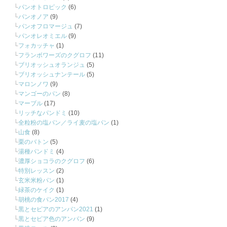
パンオトロピック
(6)
パンオノア
(9)
パンオフロマージュ
(7)
パンオレオミエル
(9)
フォカッチャ
(1)
フランボワーズのクグロフ
(11)
ブリオッシュオランジュ
(5)
ブリオッシュナンテール
(5)
マロンノワ
(9)
マンゴーのパン
(8)
マーブル
(17)
リッチなパンドミ
(10)
全粒粉の塩パン／ライ麦の塩パン
(1)
山食
(8)
栗のバトン
(5)
湯種パンドミ
(4)
濃厚ショコラのクグロフ
(6)
特別レッスン
(2)
玄米米粉パン
(1)
緑茶のケイク
(1)
胡桃の食パン2017
(4)
黒とセピアのアンパン2021
(1)
黒とセピア色のアンパン
(9)