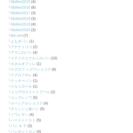
Stollen2015
(4)
Stollen2016
(8)
Stollen2017
(3)
Stollen2018
(3)
Stollen2019
(4)
Stollen2020
(3)
thé vert
(7)
よもぎパン
(1)
アナナトココ
(2)
アマニのパン
(4)
イチジクとクルミのパン
(10)
カネルオブッレ
(1)
クグロフ トロワショコラ
(9)
クグロフサレ
(4)
クッキーパン
(1)
クルミロール
(1)
ココアのスイートブール
(2)
コンプレノワ
(5)
スペシアルショコラ
(4)
デニッシュ食パン
(5)
ノワレザン
(4)
ハードトースト
(5)
パン オ テ
(3)
パンオシトロン
(4)