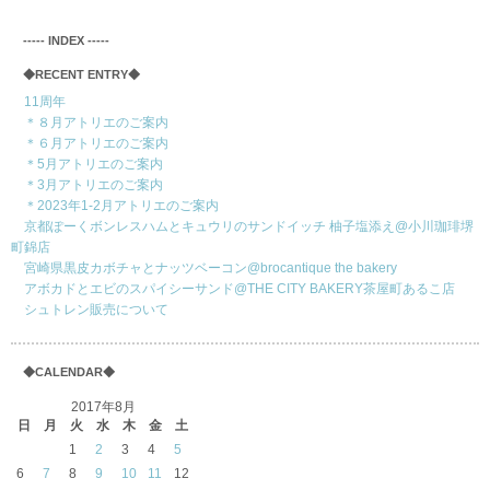
‐‐‐‐‐ INDEX ‐‐‐‐‐
◆RECENT ENTRY◆
11周年
＊８月アトリエのご案内
＊６月アトリエのご案内
＊5月アトリエのご案内
＊3月アトリエのご案内
＊2023年1-2月アトリエのご案内
京都ぽーくボンレスハムとキュウリのサンドイッチ 柚子塩添え@小川珈琲堺
町錦店
宮崎県黒皮カボチャとナッツベーコン@brocantique the bakery
アボカドとエビのスパイシーサンド@THE CITY BAKERY茶屋町あるこ店
シュトレン販売について
◆CALENDAR◆
2017年8月
日
月
火
水
木
金
土
1
2
3
4
5
6
7
8
9
10
11
12