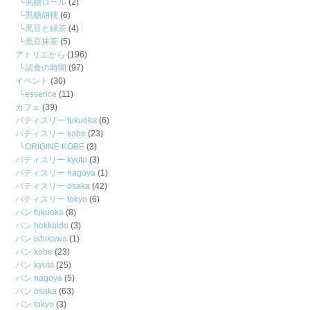
黒糖ロール
(2)
黒糖胡桃
(6)
黒豆と緑茶
(4)
黒豆抹茶
(5)
アトリエから
(196)
試食の時間
(97)
イベント
(30)
essence
(11)
カフェ
(39)
パティスリー fukuoka
(6)
パティスリー kobe
(23)
ORIGINE KOBE
(3)
パティスリー kyoto
(3)
パティスリー nagoya
(1)
パティスリー osaka
(42)
パティスリー tokyo
(6)
パン fukuoka
(8)
パン hokkaido
(3)
パン ishikawa
(1)
パン kobe
(23)
パン kyoto
(25)
パン nagoya
(5)
パン osaka
(63)
パン tokyo
(3)