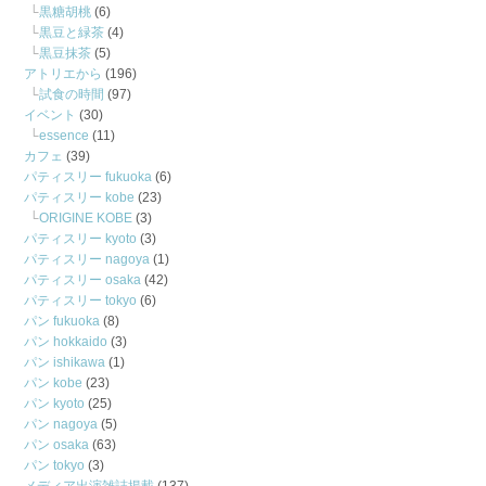
黒糖胡桃
(6)
黒豆と緑茶
(4)
黒豆抹茶
(5)
アトリエから
(196)
試食の時間
(97)
イベント
(30)
essence
(11)
カフェ
(39)
パティスリー fukuoka
(6)
パティスリー kobe
(23)
ORIGINE KOBE
(3)
パティスリー kyoto
(3)
パティスリー nagoya
(1)
パティスリー osaka
(42)
パティスリー tokyo
(6)
パン fukuoka
(8)
パン hokkaido
(3)
パン ishikawa
(1)
パン kobe
(23)
パン kyoto
(25)
パン nagoya
(5)
パン osaka
(63)
パン tokyo
(3)