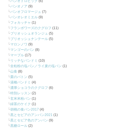
パンオトロピック
(6)
パンオノア
(9)
パンオフロマージュ
(7)
パンオレオミエル
(9)
フォカッチャ
(1)
フランボワーズのクグロフ
(11)
ブリオッシュオランジュ
(5)
ブリオッシュナンテール
(5)
マロンノワ
(9)
マンゴーのパン
(8)
マーブル
(17)
リッチなパンドミ
(10)
全粒粉の塩パン／ライ麦の塩パン
(1)
山食
(8)
栗のバトン
(5)
湯種パンドミ
(4)
濃厚ショコラのクグロフ
(6)
特別レッスン
(2)
玄米米粉パン
(1)
緑茶のケイク
(1)
胡桃の食パン2017
(4)
黒とセピアのアンパン2021
(1)
黒とセピア色のアンパン
(9)
黒糖ロール
(2)