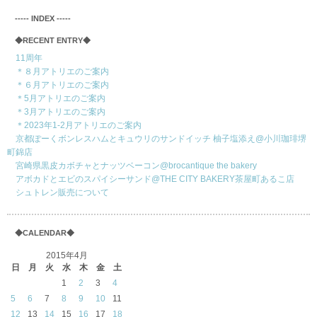
‐‐‐‐‐ INDEX ‐‐‐‐‐
◆RECENT ENTRY◆
11周年
＊８月アトリエのご案内
＊６月アトリエのご案内
＊5月アトリエのご案内
＊3月アトリエのご案内
＊2023年1-2月アトリエのご案内
京都ぽーくボンレスハムとキュウリのサンドイッチ 柚子塩添え@小川珈琲堺
町錦店
宮崎県黒皮カボチャとナッツベーコン@brocantique the bakery
アボカドとエビのスパイシーサンド@THE CITY BAKERY茶屋町あるこ店
シュトレン販売について
◆CALENDAR◆
2015年4月
日
月
火
水
木
金
土
1
2
3
4
5
6
7
8
9
10
11
12
13
14
15
16
17
18