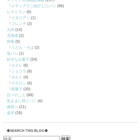
メディア出演雑誌掲載
(137)
メディアでご紹介したパン
(96)
レストラン
(6)
イタリアン
(1)
フレンチ
(2)
九州
(14)
北海道
(2)
和食
(5)
うどん・そば
(2)
塩パン
(1)
好きなお菓子
(54)
カヌレ
(6)
ショコラ
(8)
タルト
(4)
マカロン
(6)
和菓子
(30)
日々のこと
(99)
気ままに焼くパン
(6)
講習へ
(21)
金沢
(18)
◆SEARCH THIS BLOG◆