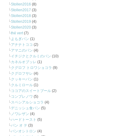
Stollen2016
(8)
Stollen2017
(3)
Stollen2018
(3)
Stollen2019
(4)
Stollen2020
(3)
thé vert
(7)
よもぎパン
(1)
アナナトココ
(2)
アマニのパン
(4)
イチジクとクルミのパン
(10)
カネルオブッレ
(1)
クグロフ トロワショコラ
(9)
クグロフサレ
(4)
クッキーパン
(1)
クルミロール
(1)
ココアのスイートブール
(2)
コンプレノワ
(5)
スペシアルショコラ
(4)
デニッシュ食パン
(5)
ノワレザン
(4)
ハードトースト
(5)
パン オ テ
(3)
パンオシトロン
(4)